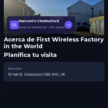
Marconi's Chelmsford
🎲
→
Quest en Chelmsford
· self-guided
Acerca de
First Wireless Factory
in the World
Planifica tu visita
Dirección
19 Hall St, Chelmsford CM2 0HG, UK