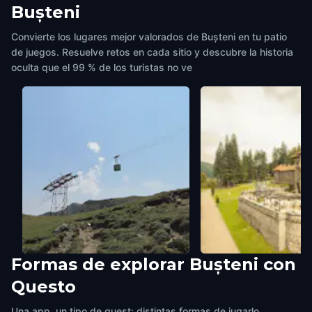
Bușteni
Convierte los lugares mejor valorados de Bușteni en tu patio
de juegos. Resuelve retos en cada sitio y descubre la historia
oculta que el 99 % de los turistas no ve
Formas de explorar Bușteni con
Loc joacă Telecabină
Zid scari
Questo
Bușteni
,
Romania
Bușteni
,
Romania
Una app, un tipo de quest: distintas formas de jugarlo.