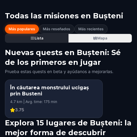
Todas las misiones en
Bușteni
Más populares
Más reseñados
Más recientes
Lista
Mapa
Nuevas quests en Bușteni: Sé
de los primeros en jugar
Prueba estas quests en beta y ayúdanos a mejorarlas.
În căutarea monstrului ucigaș
prin Busteni
4.7 km | Avg. time: 175 min
3.75
Explora 15 lugares de Bușteni: la
mejor forma de descubrir