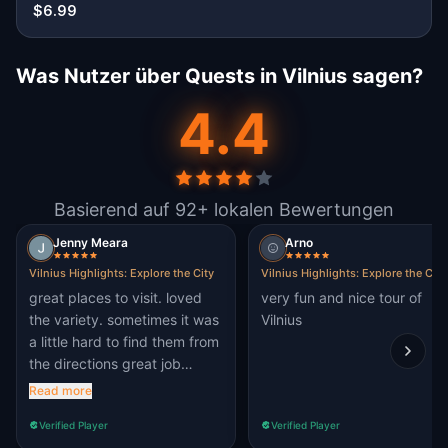
$6.99
Was Nutzer über Quests in Vilnius sagen?
4.4
Basierend auf 92+ lokalen Bewertungen
Jenny Meara
Arno
Vilnius Highlights: Explore the City
Vilnius Highlights: Explore the City
great places to visit. loved
very fun and nice tour of
the variety. sometimes it was
Vilnius
a little hard to find them from
the directions great job
though
Read more
Verified Player
Verified Player