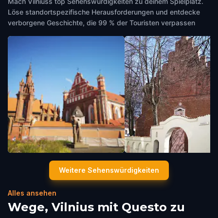
Mach Vilniuss top Sehenswürdigkeiten zu deinem Spielplatz.
Löse standortspezifische Herausforderungen und entdecke
verborgene Geschichte, die 99 % der Touristen verpassen
St Anne and Bernadines
St. Nicholas Church
Weitere Sehenswürdigkeiten
Vilnius
,
Lithuania
Vilnius
,
Lithuania
Alles ansehen
Wege, Vilnius mit Questo zu