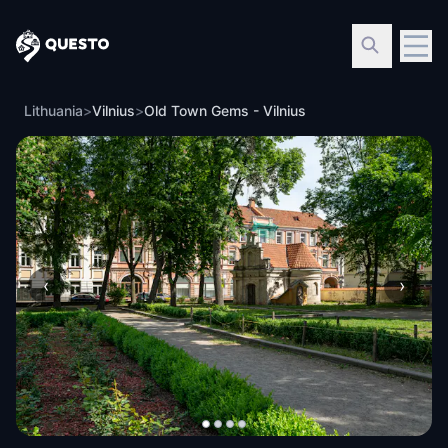
Questo
Lithuania
>
Vilnius
>
Old Town Gems - Vilnius
‹
›