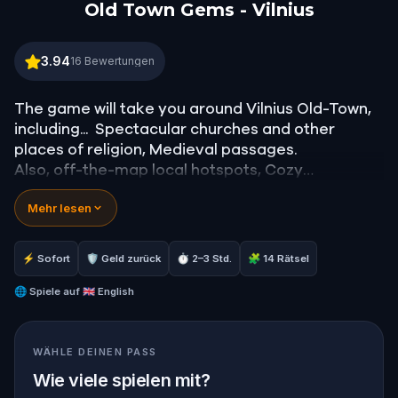
Old Town Gems - Vilnius
Old Town Gems - Vilnius
3.94
16
Bewertungen
The game will take you around Vilnius Old-Town,
including... Spectacular churches and other
places of religion, Medieval passages.
Also, off-the-map local hotspots, Cozy
courtyards and main attractions of the city.
Mehr lesen
Don't miss the opportunity to explore and learn
more about both Vilnius and Lithuania!
⚡ Sofort
🛡 Geld zurück
⏱ 2–3 Std.
🧩 14 Rätsel
🌐
Spiele auf
🇬🇧 English
WÄHLE DEINEN PASS
Wie viele spielen mit?