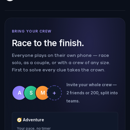
BRING YOUR CREW
Race to the finish.
Everyone plays on their own phone — race
solo, as a couple, or with a crew of any size.
First to solve every clue takes the crown.
Invite your whole crew —
+
A
S
M
2 friends or 200, split into
teams.
🧭
Adventure
Your pace, no timer