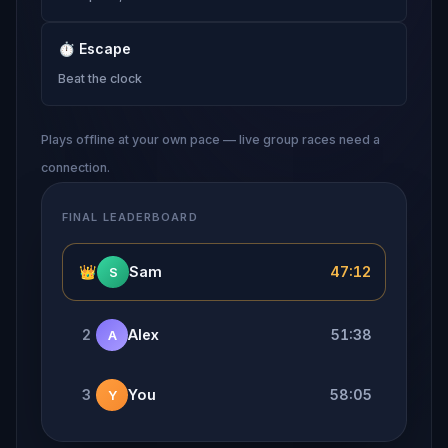
⏱
Escape
Beat the clock
Plays offline at your own pace — live group races need a
connection.
FINAL LEADERBOARD
👑
Sam
47:12
S
2
Alex
51:38
A
3
You
58:05
Y