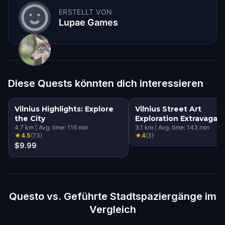
ERSTELLT VON
Lupae Games
Diese Quests könnten dich interessieren
Vilnius Highlights: Explore
Vilnius Street Art
the City
Exploration Extravagan
4.7
km
|
Avg. time:
116
min
3.1
km
|
Avg. time:
143
min
★
4.5
(
73
)
★
4
(
3
)
$9.99
Questo vs. Geführte Stadtspaziergänge im
Vergleich