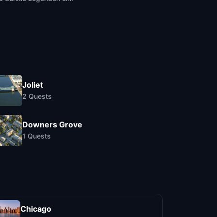
Joliet
2
Quests
Downers Grove
1
Quests
Chicago