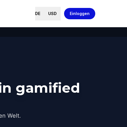
DE
USD
Einloggen
in gamified
en Welt.