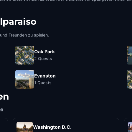
lparaiso
e und Freunden zu spielen.
Oak Park
2
Quests
Evanston
1
Quests
en
it
Washington D.C.