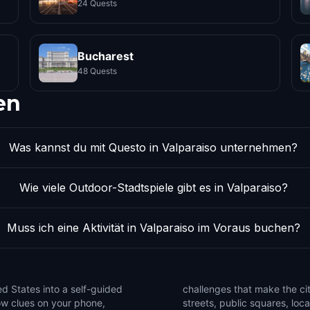
24 Quests
Bucharest
48 Quests
en
Was kannst du mit Questo in Valparaiso unternehmen?
Wie viele Outdoor-Stadtspiele gibt es in Valparaiso?
Muss ich eine Aktivität in Valparaiso im Voraus buchen?
ed States into a self-guided
se the game to notice side
low clues on your phone,
that are easy to miss on a