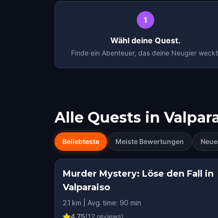
1
Wähl deine Quest.
Finde ein Abenteuer, das deine Neugier weckt
Alle Quests in
Valpar
Beliebteste
Meiste Bewertungen
Neue
Murder Mystery: Löse den Fall in
Valparaiso
2.1 km | Avg. time: 90 min
4.75
(
12
reviews)