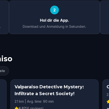
2
Hol dir die App.
.
Download und Anmeldung in Sekunden.
aiso
ste
Valparaiso Detective Mystery:
G
Infiltrate a Secret Society!
2
2.1 km | Avg. time: 90 min
4.67
(
6
reviews)
a