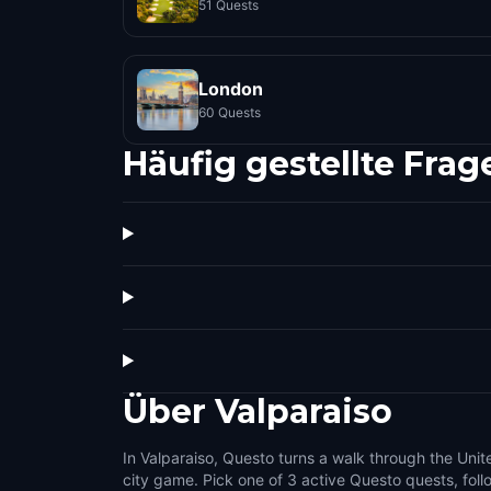
51 Quests
London
60 Quests
Häufig gestellte Frag
Über
Valparaiso
In Valparaiso, Questo turns a walk through the Unit
challenges that make the city feel interactive. U
city game. Pick one of 3 active Questo quests, fol
streets, public squares, local stories, and the details 