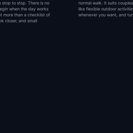
 stop to stop. There is no
ends, and solo explorers who
 begin when the day works
et of walking games, pause
t more than a checklist of
whenever you want, and turn 
ok closer, and small