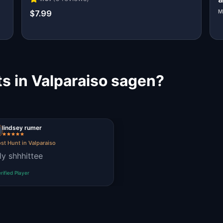
$7.99
M
s in Valparaiso sagen?
lindsey rumer
st Hunt in Valparaiso
ly shhhittee
rified Player