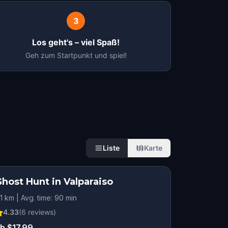
3
Los geht's – viel Spaß!
Geh zum Startpunkt und spiel!
Liste
Karte
host Hunt in Valparaiso
.1 km | Avg. time: 90 min
4.33
(
6
reviews)
b $17.99