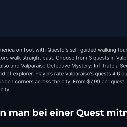
merica on foot with Questo's self-guided walking tou
rs walk straight past. Choose from 3 quests in Valpar
aiso and Valparaiso Detective Mystery: Infiltrate a S
ind of explorer. Players rate Valparaiso's quests 4.6 
den corners across the city. From $7.99 per quest. 
city.
n man bei einer Quest mi