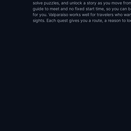
solve puzzles, and unlock a story as you move from
normal walk. It suits couples, families, groups of fri
guide to meet and no fixed start time, so you can
like flexible outdoor activities. Choose a compact s
for you. Valparaiso works well for travelers who wan
sights. Each quest gives you a route, a reason to lo