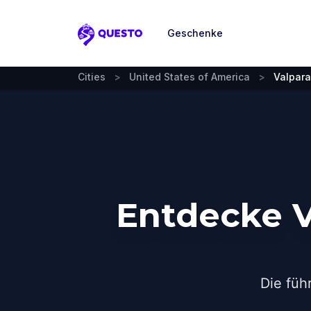
Geschenke
Questo
Cities
>
United States of America
>
Valpara
Entdecke V
Die füh