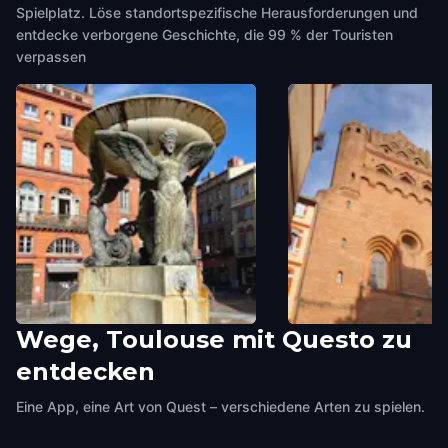
Spielplatz. Löse standortspezifische Herausforderungen und
entdecke verborgene Geschichte, die 99 % der Touristen
verpassen
Wege, Toulouse mit Questo zu
Place de la Trinité
Notre-Dame du Taur
entdecken
Toulouse
,
France
Toulouse
,
France
Eine App, eine Art von Quest – verschiedene Arten zu spielen.