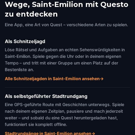
Wege, Saint-Emilion mit Questo
Porte de la Cadène
Monolithic Church
zu entdecken
Saint-Emilion
,
France
Saint-Emilion
,
France
Eine App, eine Art von Quest – verschiedene Arten zu spielen.
Als Schnitzeljagd
Löse Rätsel und Aufgaben an echten Sehenswürdigkeiten in
Saint-Emilion. Spiele gegen die Uhr oder in deinem eigenen
Tempo – und tritt mit einer Gruppe um einen Platz auf der
Bestenliste an.
Alle Schnitzeljagden in Saint-Emilion ansehen
→
Als selbstgeführter Stadtrundgang
Eine GPS-geführte Route mit Geschichten unterwegs. Spiele
nach deinem eigenen Zeitplan, pausiere und mach jederzeit
weiter – und sobald du eine Quest heruntergeladen hast,
funktioniert sie komplett offline.
Stadtrundgänge in Saint-Emilion ansehen
→