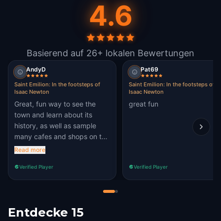
4.6
Basierend auf 26+ lokalen Bewertungen
AndyD
Pat69
Saint Emilion: In the footsteps of
Saint Emilion: In the footsteps of
Isaac Newton
Isaac Newton
Great, fun way to see the
great fun
town and learn about its
history, as well as sample
many cafes and shops on the
way round. Recommended!
Read more
Verified Player
Verified Player
Entdecke 15