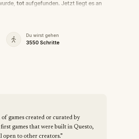
 wurde,
tot
aufgefunden. Jetzt liegt es an
cy, der Geisterführer mit dem Gespür für
deres in den Schatten?
Du wirst gehen
3550
Schritte
htige und entlarve den wahren
te deinen Stift und dein Papier bereit,
.
n of games created or curated by
 first games that were built in Questo,
l open to other creators.”