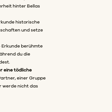
rheit hinter Bellas
rkunde historische
tschaften und setze
- Erkunde berühmte
ährend du die
dest.
r eine tödliche
Partner, einer Gruppe
r werde nicht das