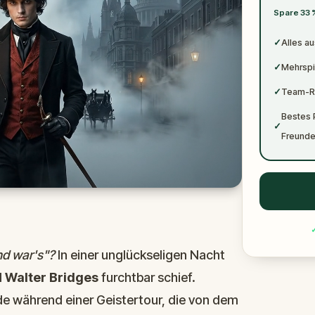
✓
Spare 33 
✓
✓
Alles au
✓
Mehrspi
✓
Team-Ra
Bestes P
✓
Freund
nd war's"?
In einer unglückseligen Nacht
d
Walter Bridges
furchtbar schief.
de während einer Geistertour, die von dem