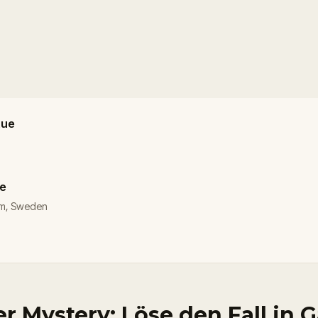
tue
ue
olm, Sweden
r Mystery: Löse den Fall in 