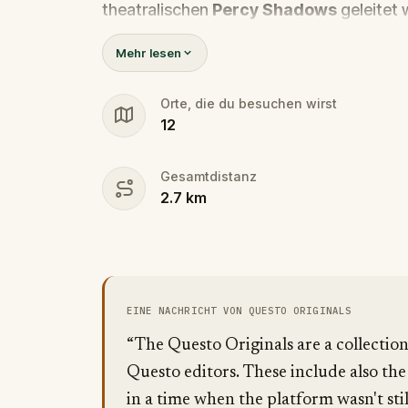
theatralischen
Percy Shadows
geleitet
dir, die Wahrheit herauszufinden.
Mehr lesen
War es Walter, der besessene Freund? Per
Dramatik? Oder versteckt sich jemand an
Orte, die du besuchen wirst
12
🔎 S
ammle Hinweise, verhöre Verdäc
Mörder, bevor er wieder zuschlägt. Hal
Gesamtdistanz
um alle wichtigen Beweise zu notieren
2.7
km
EINE NACHRICHT VON QUESTO ORIGINALS
“The Questo Originals are a collectio
Questo editors. These include also the
in a time when the platform wasn't stil