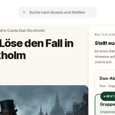
ll in Gamla Stan Stockholm
MULTIPLAY
öse den Fall in
Stellt 
kholm
Ein Krimi-Rä
Hinweise auf
zuerst löst.
Duo-Ab
Duo · Zug
★
BEST
✓
Gruppe
✓
Gruppenpa