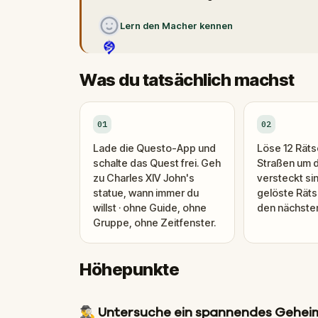
Lern den Macher kennen
Was du tatsächlich machst
01
02
Lade die Questo-App und
Löse 12 Rätse
schalte das Quest frei. Geh
Straßen um 
zu Charles XIV John's
versteckt si
statue, wann immer du
gelöste Räts
willst · ohne Guide, ohne
den nächsten 
Gruppe, ohne Zeitfenster.
Höhepunkte
🕵️‍♂️
Untersuche ein spannendes Gehei