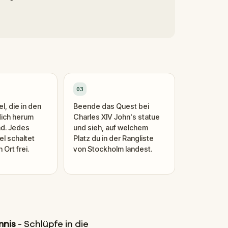
03
l, die in den
Beende das Quest bei
dich herum
Charles XIV John's statue
nd. Jedes
und sieh, auf welchem
el schaltet
Platz du in der Rangliste
Ort frei.
von Stockholm landest.
mnis
- Schlüpfe in die