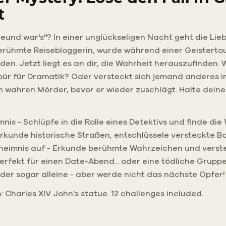
t
reund war's"? In einer unglückseligen Nacht geht die Li
 berühmte Reisebloggerin, wurde während einer Geisterto
en. Jetzt liegt es an dir, die Wahrheit herauszufinden.
pür für Dramatik? Oder versteckt sich jemand anderes i
wahren Mörder, bevor er wieder zuschlägt. Halte deinen 
mnis - Schlüpfe in die Rolle eines Detektivs und finde die
Erkunde historische Straßen, entschlüssele versteckte 
heimnis auf - Erkunde berühmte Wahrzeichen und verst
erfekt für einen Date-Abend... oder eine tödliche Gruppe
der sogar alleine - aber werde nicht das nächste Opfer!
h: Charles XIV John's statue. 12 challenges included.