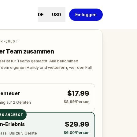
DE
USD
Einloggen
ER-QUEST
euer Team zusammen
tsel ist für Teams gemacht. Alle bekommen
 dem eigenen Handy und wetteifern, wer den Fall
$17.99
enteuer
$8.99/Person
ang auf 2 Geräten
ES ANGEBOT
$29.99
n-Erlebnis
$6.00/Person
ss · Bis zu 5 Geräte