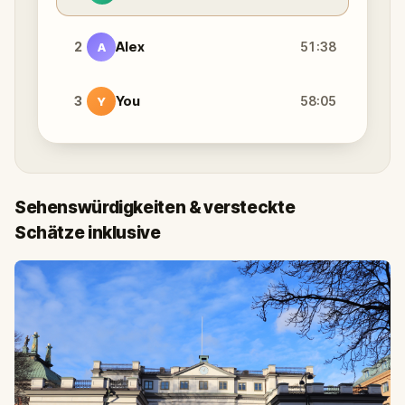
2
Alex
51:38
A
3
You
58:05
Y
Sehenswürdigkeiten & versteckte
Schätze inklusive