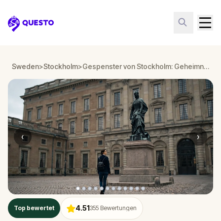
Questo
Sweden
>
Stockholm
>
Gespenster von Stockholm: Geheimnisse der Heimgesuchten Straßen
‹
›
4.51
Top bewertet
355
Bewertungen