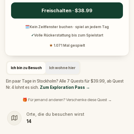
Freischalten · $38.99
🗓
Kein Zeitfenster buchen · spiel an jedem Tag
✓
Volle Rückerstattung bis zum Spielstart
★
1.071 Mal gespielt
Ich bin zu Besuch
Ich wohne hier
Ein paar Tage in Stockholm? Alle 7 Quests für $39.99, ab Quest
Nr. 4 lohnt es sich.
Zum Exploration Pass
→
🎁 Für jemand anderen? Verschenke diese Quest →
Orte, die du besuchen wirst
14