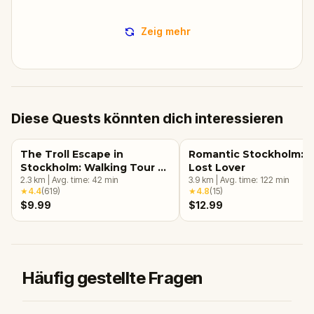
Zeig mehr
Diese Quests könnten dich interessieren
The Troll Escape in
Romantic Stockholm: 
Stockholm: Walking Tour &
Lost Lover
Escape Game
2.3
km
|
Avg. time:
42
min
3.9
km
|
Avg. time:
122
min
★
4.4
(
619
)
★
4.8
(
15
)
$9.99
$12.99
Häufig gestellte Fragen