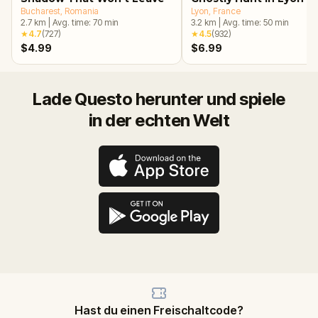
Bucharest
, Romania
Lyon
, France
2.7
km
|
Avg. time:
70
min
3.2
km
|
Avg. time:
50
min
★
4.7
(
727
)
★
4.5
(
932
)
$4.99
$6.99
Lade Questo herunter und spiele
in der echten Welt
Hast du einen Freischaltcode?