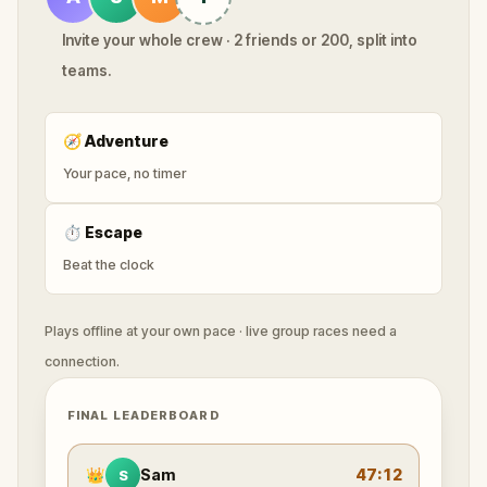
Invite your whole crew · 2 friends or 200, split into
teams.
🧭
Adventure
Your pace, no timer
⏱
Escape
Beat the clock
Plays offline at your own pace · live group races need a
connection.
FINAL LEADERBOARD
👑
Sam
47:12
S