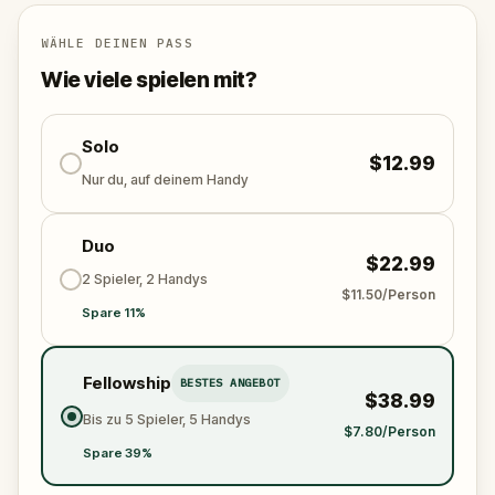
Spaziere durch Stockholms historische Straßen,
entdecke verborgene Orte und stelle dich deinen
WÄHLE DEINEN PASS
Ängsten. Nur indem du die Geheimnisse
Wie viele spielen mit?
entschlüsselst und die heimgesuchte
Vergangenheit der Stadt entlarvst, kannst du den
Frieden wiederherstellen. Wirst du Erfolg haben?
Solo
$12.99
Oder werden die Geister übernehmen?
Nur du, auf deinem Handy
Duo
$22.99
2 Spieler, 2 Handys
$11.50/Person
Spare 11%
Fellowship
BESTES ANGEBOT
$38.99
Bis zu 5 Spieler, 5 Handys
$7.80/Person
Spare 39%