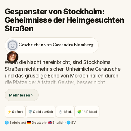
Gespenster von Stockholm:
Geheimnisse der Heimgesuchten
Straßen
Geschrieben von Cassandra Blomberg
Wenn die Nacht hereinbricht, sind Stockholms
Straßen nicht mehr sicher. Unheimliche Geräusche
und das gruselige Echo von Morden hallen durch
die Plätze der Altstadt. Geister, besser nicht
geweckt, erwachen.
Mehr lesen
Du bist Liza Mulder, eine renommierte paranormale
Ermittlerin, und wurdest nach Stockholm gerufen,
um das Geheimnis zu lüften. Deine Mission: löse
⚡ Sofort
🛡 Geld zurück
⏱ 1 Std.
🧩 14 Rätsel
rätselhafte Rätsel, folge Hinweisen, die in der Stadt
verborgen sind, und stelle dich den dunklen Kräften,
🌐
Spiele auf
🇩🇪 Deutsch · 🇬🇧 English · 🌐 SV
die Stockholm terrorisieren.