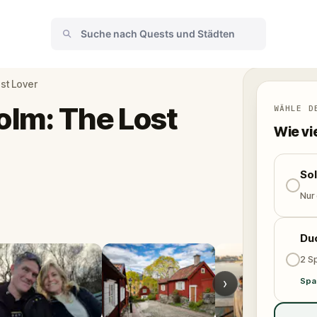
st Lover
lm: The Lost
WÄHLE D
Wie vi
So
Nur
Du
2 Sp
›
Spa