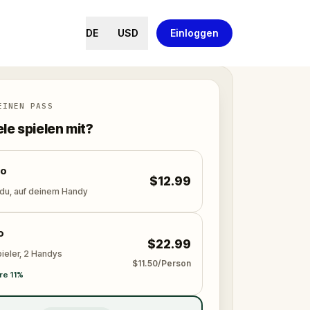
DE
USD
Einloggen
EINEN PASS
ele spielen mit?
lo
$12.99
 du, auf deinem Handy
o
$22.99
ieler, 2 Handys
$11.50/Person
re 11%