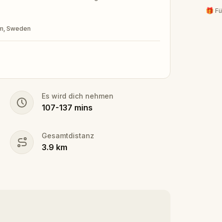
🎁 Fü
olm, Sweden
Es wird dich nehmen
107
-
137
mins
Gesamtdistanz
3.9
km