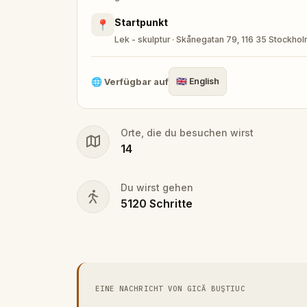
Startpunkt
📍
Lek - skulptur · Skånegatan 79, 116 35 Stockh
🌐
Verfügbar auf
🇬🇧
English
Orte, die du besuchen wirst
14
Du wirst gehen
5120
Schritte
EINE NACHRICHT VON GICĂ BUŞTIUC