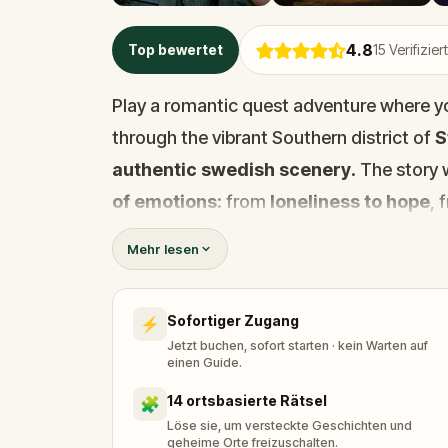
4.8
Top bewertet
15
Verifizie
Play a romantic quest adventure where you
through the vibrant Southern district of
S
authentic swedish scenery
. The story 
of emotions
: from
loneliness to hope
,
"what is this challenge"
to
"wow, that's 
Mehr lesen
What better date idea than a healthy 2h wa
Sofortiger Zugang
⚡
rich history and stunning architecture?
Jetzt buchen, sofort starten · kein Warten auf
einen Guide.
14 ortsbasierte Rätsel
🧩
Löse sie, um versteckte Geschichten und
geheime Orte freizuschalten.