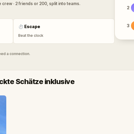
 crew · 2 friends or 200, split into teams.
2
3
⏱
Escape
Beat the clock
need a connection.
kte Schätze inklusive