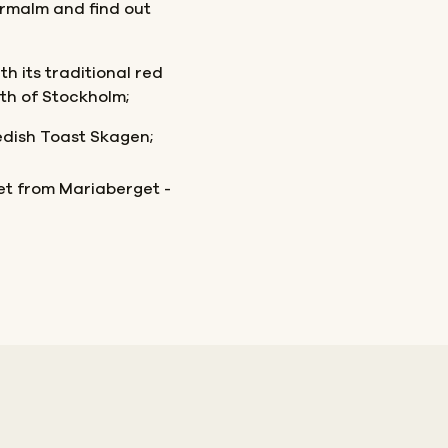
ermalm and find out
th its traditional red
th of Stockholm;
edish Toast Skagen;
et from Mariaberget -