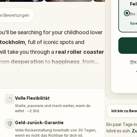
Fe
Bis 
rte Bewertungen
Spa
'll be searching for your childhood lover
tockholm
, full of iconic spots and
will take you through a
real roller coaster
from
desperation
to
happiness
, from
🗓
K
actually clever"
.
lk in capital of Scandinavia, famous for the
Volle Flexibilität
⏱️
Starte, pausiere und mach weiter, wann du
willst · ~2 Std.
Ich bin zu Be
Geld-zurück-Garantie
🛡️
Ein paar Tage in
Volle Rückerstattung innerhalb von 30 Tagen,
lohnt es sich.
Zu
wenn es nicht das Richtige für dich ist.