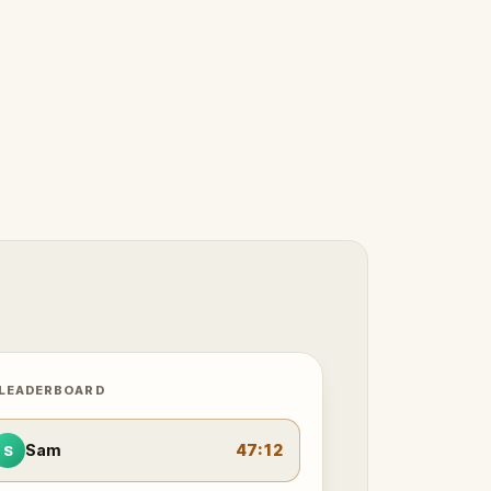
 LEADERBOARD
Sam
47:12
S