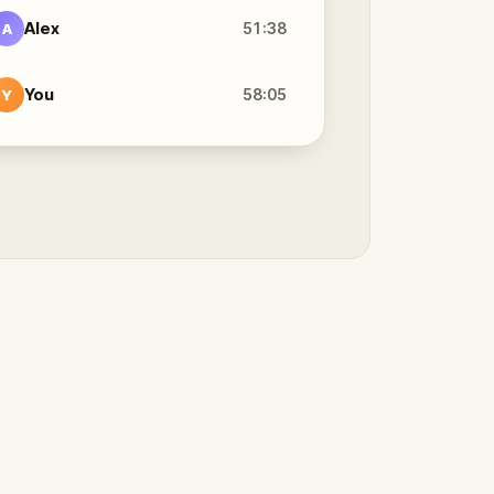
Alex
51:38
A
You
58:05
Y