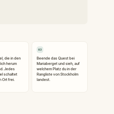
03
l, die in den
Beende das Quest bei
dich herum
Mariaberget und sieh, auf
nd. Jedes
welchem Platz du in der
el schaltet
Rangliste von Stockholm
Ort frei.
landest.