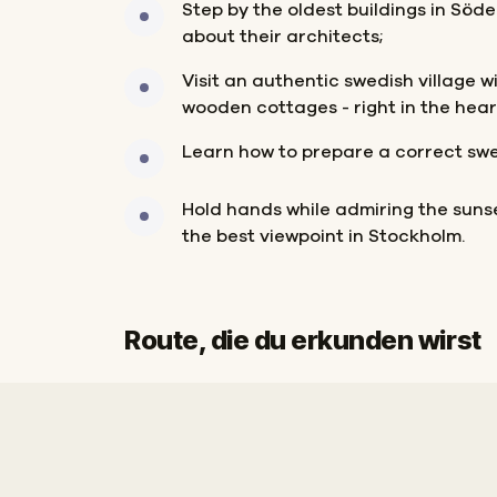
Step by the oldest buildings in Söd
about their architects;
Visit an authentic swedish village wi
wooden cottages - right in the hear
Learn how to prepare a correct sw
Hold hands while admiring the suns
the best viewpoint in Stockholm.
Route, die du erkunden wirst
Start
Ziel