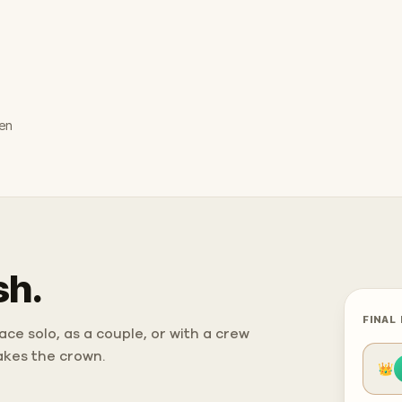
den
sh.
FINAL
ce solo, as a couple, or with a crew
takes the crown.
👑