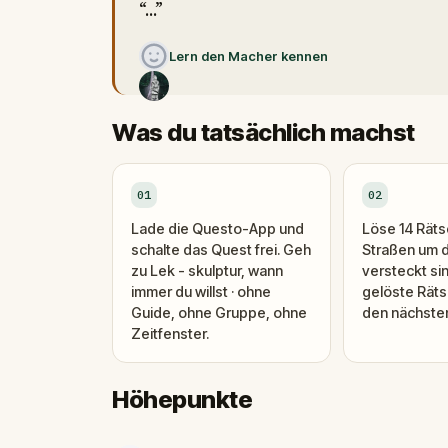
“...”
Lern den Macher kennen
Was du tatsächlich machst
01
02
Lade die Questo-App und
Löse 14 Rätse
schalte das Quest frei. Geh
Straßen um 
zu Lek - skulptur, wann
versteckt si
immer du willst · ohne
gelöste Räts
Guide, ohne Gruppe, ohne
den nächsten 
Zeitfenster.
Höhepunkte