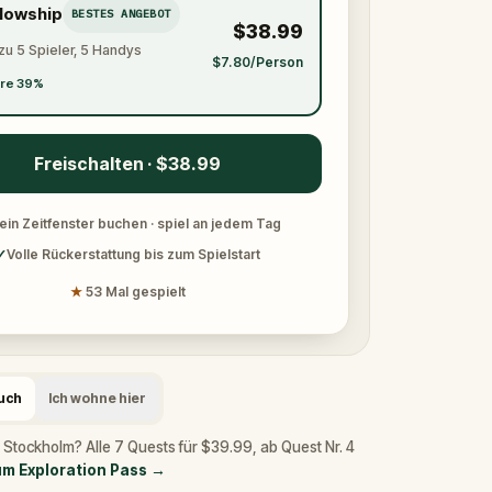
llowship
BESTES ANGEBOT
$38.99
zu 5 Spieler, 5 Handys
$7.80/Person
re 39%
Freischalten · $38.99
ein Zeitfenster buchen · spiel an jedem Tag
✓
Volle Rückerstattung bis zum Spielstart
★
53 Mal gespielt
such
Ich wohne hier
 Stockholm? Alle 7 Quests für $39.99, ab Quest Nr. 4
m Exploration Pass
→