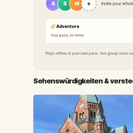
+
A
S
M
Invite your whole
🧭
Adventure
Your pace, no timer
Plays offline at your own pace · live group races 
Sehenswürdigkeiten & verstec