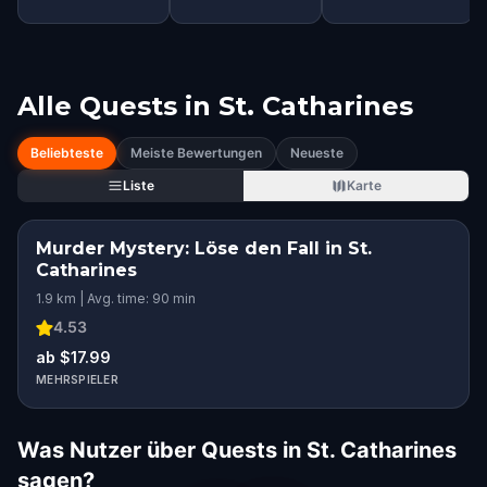
Alle Quests in
St. Catharines
Beliebteste
Meiste Bewertungen
Neueste
Liste
Karte
Murder Mystery: Löse den Fall in St.
Catharines
1.9 km | Avg. time: 90 min
4.53
ab $17.99
MEHRSPIELER
Was Nutzer über Quests in St. Catharines
sagen?