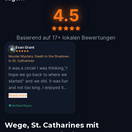
4.5
Basierend auf 17+ lokalen Bewertungen
Evan Grant
Murder Mystery: Death in the Shadows
in St. Catharines
it was a circle! I was thinking,"I
hope we go back to where we
started" and we did. it was fun
and not too long. I enjoyed it
thoroughly
Read more
Verified Player
Wege, St. Catharines mit