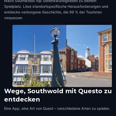
Mach Southwolds top Sehenswürdigkeiten zu deinem
Spielplatz. Löse standortspezifische Herausforderungen und
entdecke verborgene Geschichte, die 99 % der Touristen
verpassen
Wege, Southwold mit Questo zu
Town Pump
Lighthouse
entdecken
Southwold
,
United Kingdom
Southwold
,
United Kingdom
Eine App, eine Art von Quest – verschiedene Arten zu spielen.