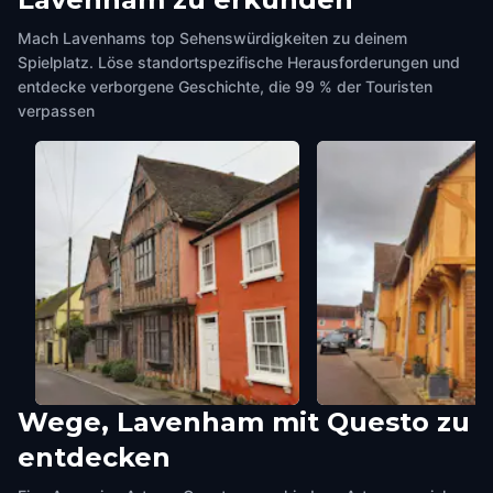
Mach Lavenhams top Sehenswürdigkeiten zu deinem
Spielplatz. Löse standortspezifische Herausforderungen und
entdecke verborgene Geschichte, die 99 % der Touristen
verpassen
Wege, Lavenham mit Questo zu
De Vere House
Little Hall
entdecken
Lavenham
,
United Kingdom
Lavenham
,
United Kingdo