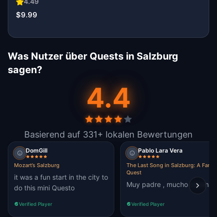
4.49
$9.99
Was Nutzer über Quests in Salzburg
sagen?
4.4
Basierend auf 331+ lokalen Bewertungen
DomGill
Pablo Lara Vera
Mozart’s Salzburg
The Last Song in Salzburg: A Famil
Quest
it was a fun start in the city to
Muy padre , mucho caminar
do this mini Questo
Verified Player
Verified Player