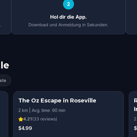
2
Hol dir die App.
.
Download und Anmeldung in Sekunden.
le
ste
GE
The Oz Escape in Roseville
I
2 km | Avg. time: 90 min
4.21
(
33
reviews)
2
$4.99
$