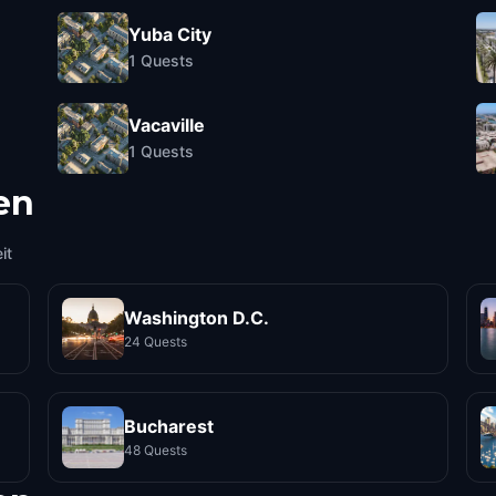
Yuba City
1
Quests
Vacaville
1
Quests
en
it
Washington D.C.
24 Quests
Bucharest
48 Quests