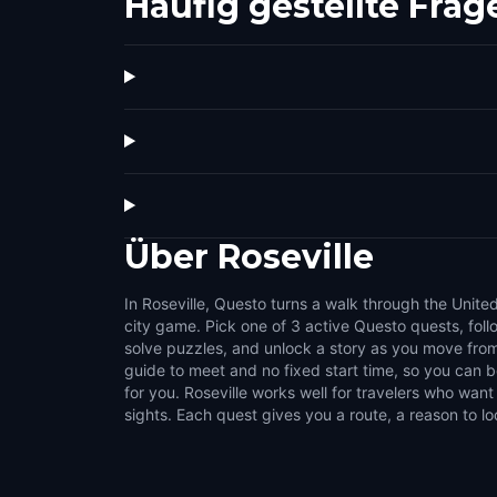
Häufig gestellte Frag
Über
Roseville
In Roseville, Questo turns a walk through the United
challenges that make the city feel interactive. Us
city game. Pick one of 3 active Questo quests, fol
streets, public squares, local stories, and the details 
solve puzzles, and unlock a story as you move from
normal walk. It suits couples, families, groups of fri
guide to meet and no fixed start time, so you can
like flexible outdoor activities. Choose a compact s
for you. Roseville works well for travelers who want
sights. Each quest gives you a route, a reason to lo