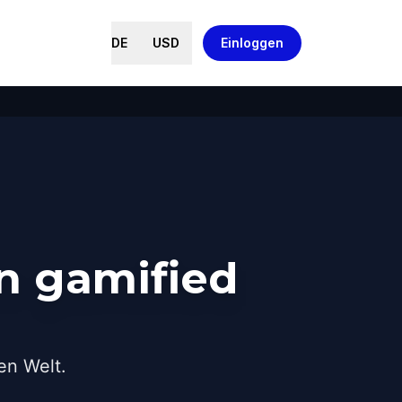
DE
USD
Einloggen
in gamified
en Welt.