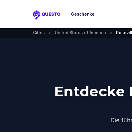
Geschenke
Questo
Cities
>
United States of America
>
Rosevil
Entdecke R
Die füh