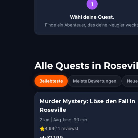
1
Wähl deine Quest.
Finde ein Abenteuer, das deine Neugier weckt
Alle Quests in
Rosevil
Beliebteste
Meiste Bewertungen
Neue
Murder Mystery: Löse den Fall in
SQUAD CHALLEN
Roseville
2 km | Avg. time: 90 min
4.64
(
11
reviews)
ab $17.99