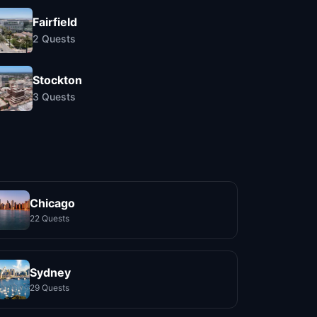
Fairfield
2
Quests
Stockton
3
Quests
Chicago
22 Quests
Sydney
29 Quests