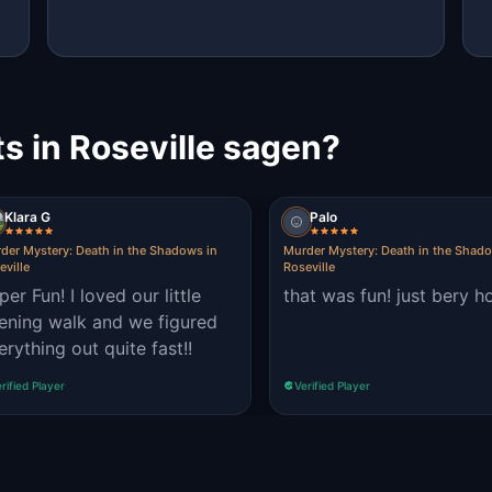
s in Roseville sagen?
Klara G
Palo
der Mystery: Death in the Shadows in
Murder Mystery: Death in the Shado
eville
Roseville
per Fun! I loved our little
that was fun! just bery h
ening walk and we figured
erything out quite fast!!
rified Player
Verified Player