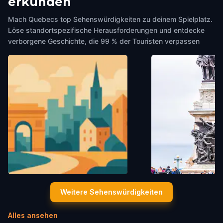
erkunden
Mach Quebecs top Sehenswürdigkeiten zu deinem Spielplatz.
Löse standortspezifische Herausforderungen und entdecke
verborgene Geschichte, die 99 % der Touristen verpassen
Monument Dante-Alighieri
Monument Samuel
Weitere Sehenswürdigkeiten
Quebec
,
Canada
Champlain
Quebec
,
Canada
Alles ansehen