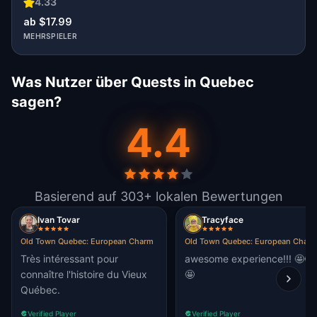
4.33
ab $17.99
MEHRSPIELER
Was Nutzer über Quests in Quebec
sagen?
4.4
Basierend auf 303+ lokalen Bewertungen
Ivan Tovar
Tracyface
Old Town Quebec: European Charm
Old Town Quebec: European Char
Très intéressant pour
awesome experience!!! 🤩🤩
connaître l'histoire du Vieux
🤩
Québec.
Verified Player
Verified Player