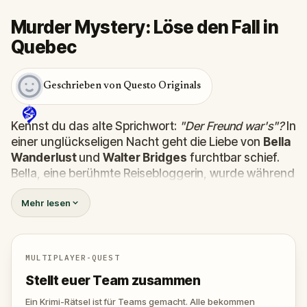
Murder Mystery: Löse den Fall in
Quebec
Geschrieben von Questo Originals
Kennst du das alte Sprichwort:
"Der Freund war's"?
In
einer unglückseligen Nacht geht die Liebe von
Bella
Wanderlust
und
Walter Bridges
furchtbar schief.
Bella, eine berühmte Reisebloggerin, wurde während
einer Geistertour, die von dem theatralischen
Percy
Mehr lesen
Shadows
geleitet wurde,
tot
aufgefunden. Jetzt
liegt es an dir, die Wahrheit herauszufinden.
War es Walter, der besessene Freund? Percy, der
Geisterführer mit dem Gespür für Dramatik? Oder
MULTIPLAYER-QUEST
versteckt sich jemand anderes in den Schatten?
Stellt euer Team zusammen
🔎 S
ammle Hinweise, verhöre Verdächtige und
entlarve den wahren Mörder, bevor er wieder
Ein Krimi-Rätsel ist für Teams gemacht. Alle bekommen