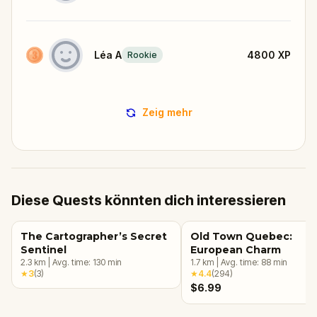
Léa A
4800
XP
Rookie
Zeig mehr
Diese Quests könnten dich interessieren
The Cartographer’s Secret
Old Town Quebec:
Sentinel
European Charm
2.3
km
|
Avg. time:
130
min
1.7
km
|
Avg. time:
88
min
★
3
(
3
)
★
4.4
(
294
)
$6.99