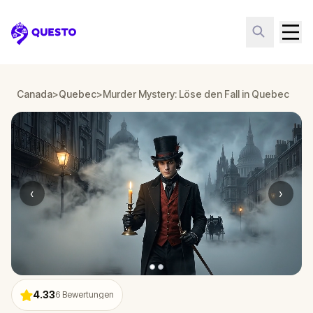
Questo
Canada
>
Quebec
>
Murder Mystery: Löse den Fall in Quebec
‹
›
4.33
6
Bewertungen