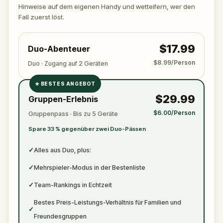
zuschlägt. Halte deinen Stift und dein Papier
Hinweise auf dem eigenen Handy und wetteifern, wer den
bereit, um alle wichtigen Beweise zu notieren.
Fall zuerst löst.
$17.99
Duo-Abenteuer
$8.99/Person
Duo · Zugang auf 2 Geräten
★
BESTES ANGEBOT
✓
$29.99
Gruppen-Erlebnis
✓
$6.00/Person
Gruppenpass · Bis zu 5 Geräte
✓
Spare 33 % gegenüber zwei Duo-Pässen
✓
✓
Alles aus Duo, plus:
✓
Mehrspieler-Modus in der Bestenliste
✓
Team-Rankings in Echtzeit
Bestes Preis-Leistungs-Verhältnis für Familien und
✓
Freundesgruppen