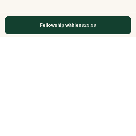
Fellowship wählen
$29.99
Questo
In einer zunehmend digitalen Welt
bringt dich Questo zurück ins echte
Leben. Unsere Quests laden dich ein,
rauszugehen, Menschen zu begegnen
und unvergessliche Erinnerungen zu
schaffen – Stadt für Stadt. Hinter jeder