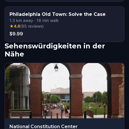
Philadelphia Old Town: Solve the Case
1.3
km away
·
16
min walk
★
4.6
(
95
reviews
)
$9.99
Sehenswürdigkeiten in der
Nähe
National Constitution Center