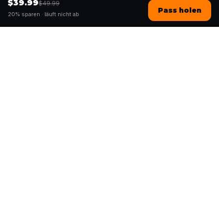
$39.99
$49.99
Pass holen
20% sparen ·
läuft nicht ab
Questo
In einer zunehmend digitalen Welt
bringt dich Questo zurück ins echte
Leben. Unsere Quests laden dich ein,
rauszugehen, Menschen zu begegnen
und unvergessliche Erinnerungen zu
schaffen – Stadt für Stadt. Hinter jeder
Quest steht unsere globale Community
aus über 30.000 Storytellern –
gemacht zum Gehen, Spielen und
Erleben.