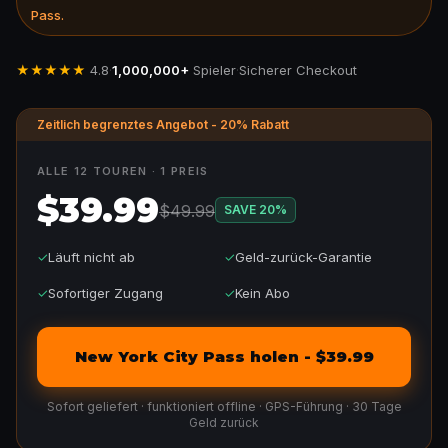
Pass.
★★★★★
4.8
·
1,000,000+
Spieler
·
Sicherer Checkout
Zeitlich begrenztes Angebot - 20% Rabatt
ALLE 12 TOUREN · 1 PREIS
$39.99
$49.99
SAVE
20
%
✓
Läuft nicht ab
✓
Geld-zurück-Garantie
✓
Sofortiger Zugang
✓
Kein Abo
New York City Pass holen - $39.99
Sofort geliefert · funktioniert offline · GPS-Führung · 30 Tage
Geld zurück