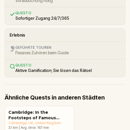
Vorabbuchung nötig
QUESTO
Sofortiger Zugang 24/7/365
Erlebnis
GEFÜHRTE TOUREN
Passives Zuhören beim Guide
QUESTO
Aktive Gamification; Sie lösen das Rätsel
Ähnliche Quests in anderen Städten
Cambridge: In the
Footsteps of Famous
Alumni Walking Tour &
Cambridge, UK
, United Kingdom
3.1
km
|
Avg. time:
167
min
Escape Game