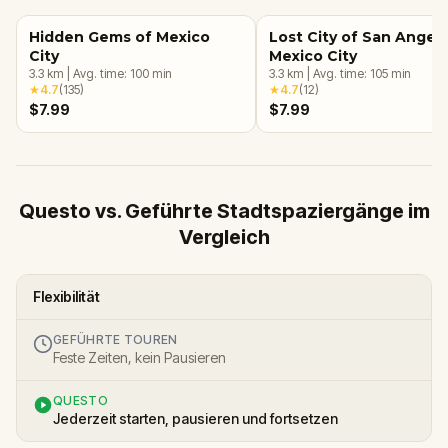
Hidden Gems of Mexico
Lost City of San Angel,
City
Mexico City
3.3
km
|
Avg. time:
100
min
3.3
km
|
Avg. time:
105
min
★
4.7
(
135
)
★
4.7
(
12
)
$7.99
$7.99
Questo vs. Geführte Stadtspaziergänge im
Vergleich
Flexibilität
GEFÜHRTE TOUREN
Feste Zeiten, kein Pausieren
QUESTO
Jederzeit starten, pausieren und fortsetzen