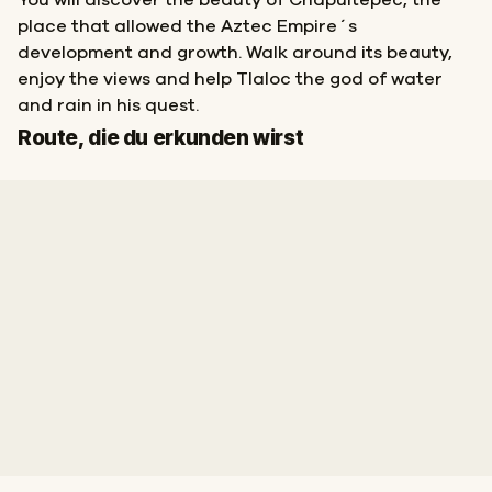
You will discover the beauty of Chapultepec, the
place that allowed the Aztec Empire´s
development and growth. Walk around its beauty,
enjoy the views and help Tlaloc the god of water
and rain in his quest.
Start
Ziel
Route, die du erkunden wirst