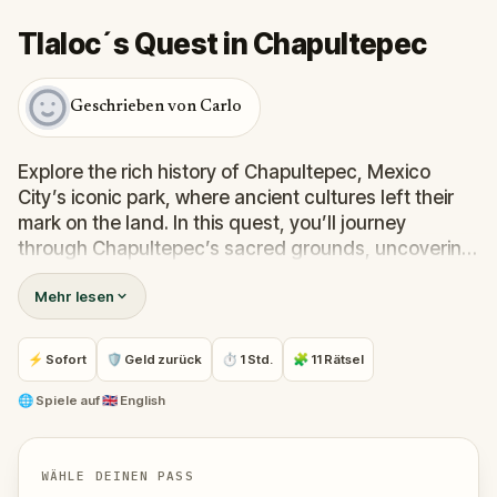
Tlaloc´s Quest in Chapultepec
Geschrieben von Carlo
Explore the rich history of Chapultepec, Mexico
City’s iconic park, where ancient cultures left their
mark on the land. In this quest, you’ll journey
through Chapultepec’s sacred grounds, uncovering
secrets of the Aztecs and other civilizations that
Mehr lesen
once thrived here.Follow hidden clues, solve cultural
puzzles, and unlock stories that bring Mexico’s
vibrant past to life. Discover if you have what it takes
⚡ Sofort
🛡 Geld zurück
⏱ 1 Std.
🧩 11 Rätsel
to piece together the mysteries of Chapultepec and
connect with the wisdom of ancient Mexico.
🌐
Spiele auf
🇬🇧 English
WÄHLE DEINEN PASS