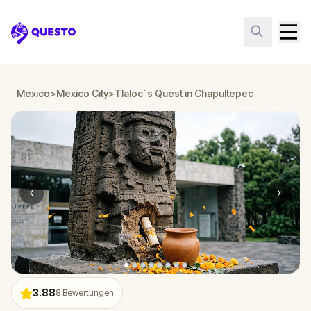
Questo
Mexico
>
Mexico City
>
Tlaloc´s Quest in Chapultepec
‹
›
3.88
8
Bewertungen