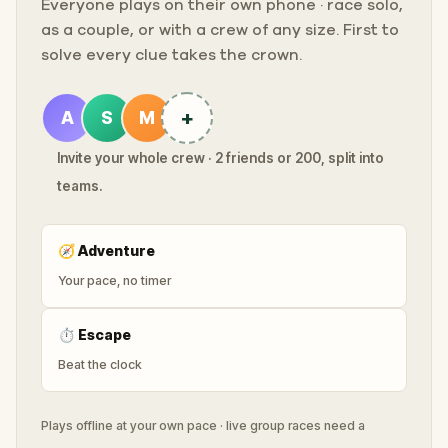
Everyone plays on their own phone · race solo,
as a couple, or with a crew of any size. First to
solve every clue takes the crown.
+
A
S
M
Invite your whole crew · 2 friends or 200, split into
teams.
🧭
Adventure
Your pace, no timer
⏱
Escape
Beat the clock
Plays offline at your own pace · live group races need a