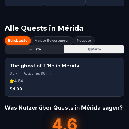
Alle Quests in
Mérida
Beliebteste
Meiste Bewertungen
Neueste
Liste
Karte
The ghost of T'Hó in Merida
3.5 km | Avg. time: 98 min
4.64
$4.99
Was Nutzer über Quests in Mérida sagen?
4.6