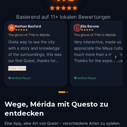
Basierend auf 11+ lokalen Bewertungen
Nathan Besford
Elia Barone
The ghost of T'Hó in Merida
The ghost of T'Hó in Merida
Greta way to see the city
Very interactive, made us
with a story and knowledge
appreciate the Maya culture
of the surroundings, this was
much more than a museum!
our first Quest, thanks for
Thanks for the experience :)
creating it!
Read more
Verified Player
Verified Player
Wege, Mérida mit Questo zu
entdecken
Eine App, eine Art von Quest – verschiedene Arten zu spielen.