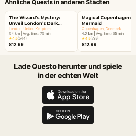
Ähnliche Quests in anderen Städten
The Wizard's Mystery:
Magical Copenhagen: Li
Unveil London’s Dark
Mermaid
Secrets Escape Game
London
, United Kingdom
Copenhagen
, Denmark
3.4
km
|
Avg. time:
73
min
4.2
km
|
Avg. time:
55
min
★
4.5
(
544
)
★
4.5
(
739
)
$12.99
$12.99
Lade Questo herunter und spiele
in der echten Welt