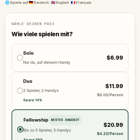
Frankreichs, die vor architektonischer Magie nur so
🌐
Spiele auf
🇩🇪 Deutsch · 🇬🇧 English · 🇫🇷 Français
strotzt.
WÄHLE DEINEN PASS
Wie viele spielen mit?
Solo
$6.99
Nur du, auf deinem Handy
Duo
$11.99
2 Spieler, 2 Handys
$6.00/Person
Spare 14%
Fellowship
BESTES ANGEBOT
$20.99
Bis zu 5 Spieler, 5 Handys
$4.20/Person
Spare 39%