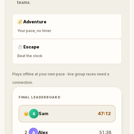
teams.
🧭
Adventure
Your pace, no timer
⏱
Escape
Beat the clock
Plays offline at your own pace · live group races need a
connection.
FINAL LEADERBOARD
👑
Sam
47:12
S
2
Alex
51:38
A