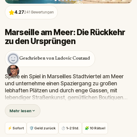
4.27
241
Bewertungen
Marseille am Meer: Die Rückkehr
zu den Ursprüngen
Geschrieben von Ludovic Coutaud
Spiele ein Spiel in Marseilles Stadtviertel am Meer
und unternehme einen Spaziergang zu großen
lebhaften Plätzen und durch enge Gassen, mit
lebendiger Straßenkunst, gemütlichen Boutiquen
und spannenden historischen Orten.
Mehr lesen
Löse Hinweise, um die Vergangenheit eines der
ältesten Viertel von Marseille zu enträtseln. Dieser
⚡ Sofort
🛡 Geld zurück
⏱ 1–2 Std.
🧩 10 Rätsel
Weg führt dich durch die Straßen der ältesten Stadt