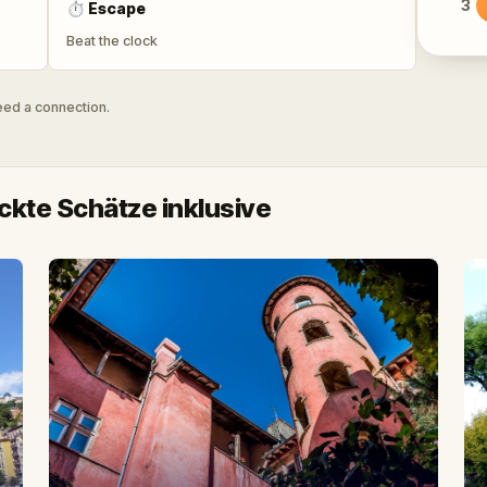
3
⏱
Escape
Beat the clock
need a connection.
kte Schätze inklusive