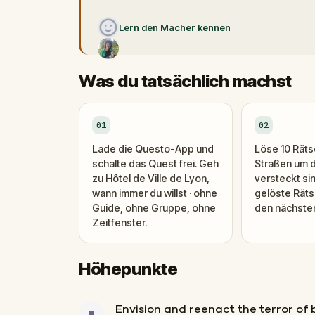
Lern den Macher kennen
Was du tatsächlich machst
01
02
Lade die Questo-App und
Löse 10 Rätse
schalte das Quest frei. Geh
Straßen um 
zu Hôtel de Ville de Lyon,
versteckt si
wann immer du willst · ohne
gelöste Räts
Guide, ohne Gruppe, ohne
den nächsten 
Zeitfenster.
Höhepunkte
Envision and reenact the terror of 