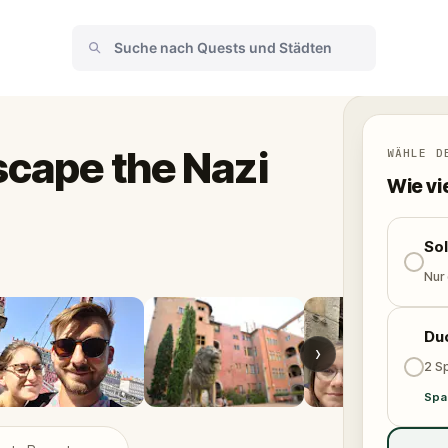
scape the Nazi
WÄHLE D
Wie vi
So
Nur
Du
›
2 Sp
Spa