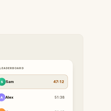
 LEADERBOARD
Sam
47:12
S
Alex
51:38
A