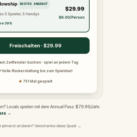
llowship
BESTES ANGEBOT
$29.99
zu 5 Spieler, 5 Handys
$6.00/Person
re 39%
Freischalten · $29.99
ein Zeitfenster buchen · spiel an jedem Tag
✓
Volle Rückerstattung bis zum Spielstart
★
751 Mal gespielt
on? Locals spielen mit dem Annual Pass: $79.99/Jahr.
ass
→
r jemand anderen? Verschenke diese Quest →