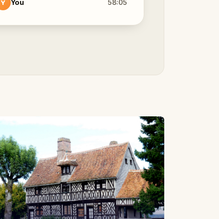
You
58:05
Y