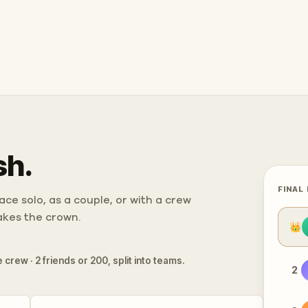
sh.
FINAL
ce solo, as a couple, or with a crew
takes the crown.
👑
 crew · 2 friends or 200, split into teams.
2