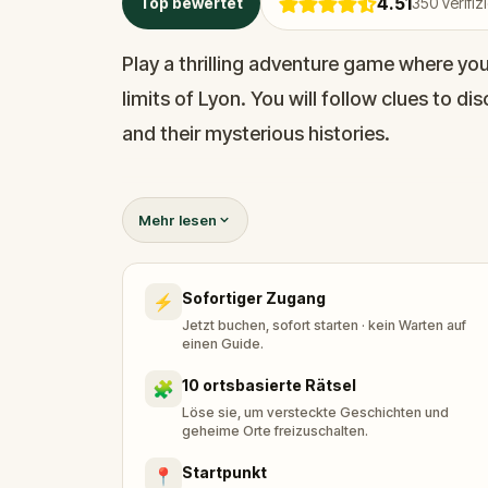
4.51
Top bewertet
350
Verifi
Play a thrilling adventure game where your
limits of Lyon. You will follow clues to di
and their mysterious histories.
Discover monuments from the Renaissan
Mehr lesen
were used to escape from the Nazis, and 
Sofortiger Zugang
⚡
Are you ready to escape Lyon?
Jetzt buchen, sofort starten · kein Warten auf
einen Guide.
10 ortsbasierte Rätsel
🧩
Löse sie, um versteckte Geschichten und
geheime Orte freizuschalten.
Startpunkt
📍