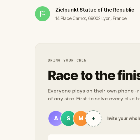
Zielpunkt
Statue of the Republic
14 Place Carnot, 69002 Lyon, France
BRING YOUR CREW
Race to the fini
Everyone plays on their own phone · ra
of any size. First to solve every clue 
+
A
S
M
Invite your whole