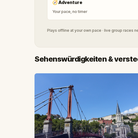
🧭
Adventure
Your pace, no timer
Plays offline at your own pace · live group races 
Sehenswürdigkeiten & verstec