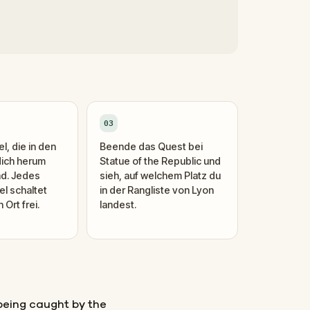
03
l, die in den
Beende das Quest bei
dich herum
Statue of the Republic und
nd. Jedes
sieh, auf welchem Platz du
el schaltet
in der Rangliste von Lyon
Ort frei.
landest.
being caught by the