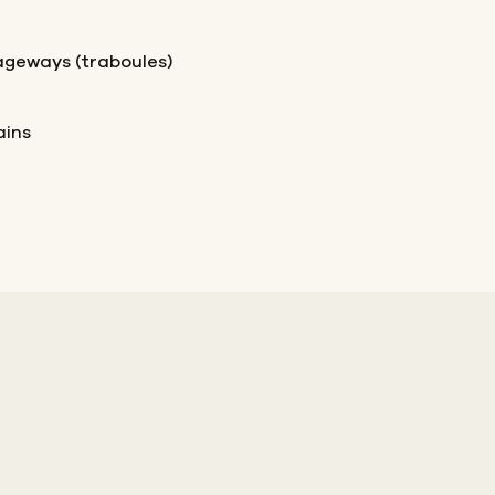
ageways (traboules)
ains