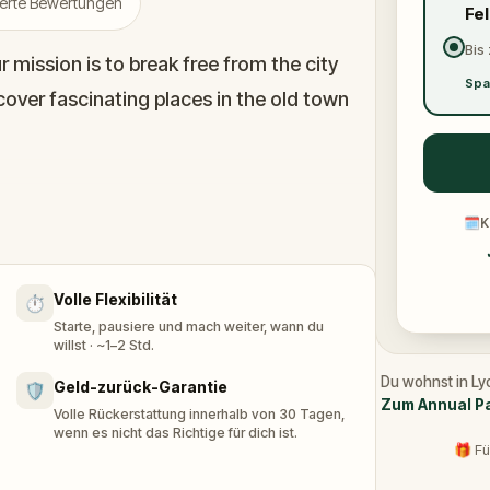
zierte Bewertungen
Fe
Bis 
 mission is to break free from the city
Spa
scover fascinating places in the old town
ce, uncover secret passageways that
🗓
K
learn about the enchanting local history.
Volle Flexibilität
⏱️
Starte, pausiere und mach weiter, wann du
willst · ~1–2 Std.
Du wohnst in Ly
Geld-zurück-Garantie
🛡️
Zum Annual P
Volle Rückerstattung innerhalb von 30 Tagen,
wenn es nicht das Richtige für dich ist.
🎁 Fü