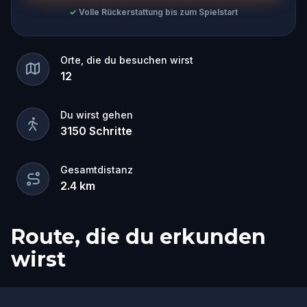
✓
Volle Rückerstattung bis zum Spielstart
Orte, die du besuchen wirst
12
Du wirst gehen
3150
Schritte
Gesamtdistanz
2.4
km
Route, die du erkunden
wirst
Start
Ziel