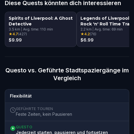
Diese Quests könnten dich interessieren
Spirits of Liverpool: A Ghost
Legends of Liverpool: 
Detective
Rock 'n' Roll Time Trave
3.5
km
|
Avg. time:
110
min
Walking Tour & Escape
2.2
km
|
Avg. time:
69
min
★
4.7
(
427
)
★
4.2
(
76
)
Game
$9.99
$6.99
Questo vs. Geführte Stadtspaziergänge im
Vergleich
Flexibilität
GEFÜHRTE TOUREN
Feste Zeiten, kein Pausieren
QUESTO
Jederzeit starten, pausieren und fortsetzen