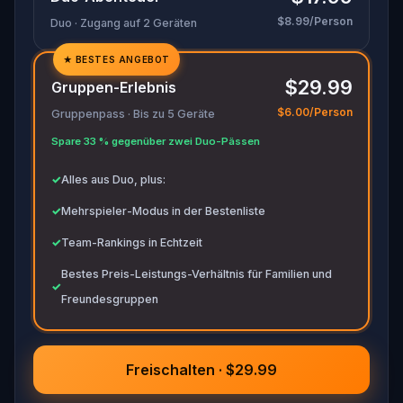
bereit, um alle wichtigen Beweise zu notieren.
$8.99/Person
Duo · Zugang auf 2 Geräten
★
BESTES ANGEBOT
✓
$29.99
Gruppen-Erlebnis
✓
$6.00/Person
Gruppenpass · Bis zu 5 Geräte
✓
Spare 33 % gegenüber zwei Duo-Pässen
✓
✓
Alles aus Duo, plus:
✓
Mehrspieler-Modus in der Bestenliste
✓
Team-Rankings in Echtzeit
Bestes Preis-Leistungs-Verhältnis für Familien und
✓
Freundesgruppen
Freischalten · $29.99