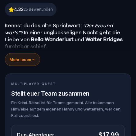
Murder Mystery: Löse den Fall in Liverpool
4.32
25
Bewertungen
Kennst du das alte Sprichwort:
"Der Freund
war's"?
In einer unglückseligen Nacht geht die
Liebe von
Bella Wanderlust
und
Walter Bridges
furchtbar schief.
Bella, eine berühmte Reisebloggerin, wurde
Mehr lesen
während einer Geistertour, die von dem
theatralischen
Percy Shadows
geleitet wurde,
tot
aufgefunden. Jetzt liegt es an dir, die Wahrheit
herauszufinden.
MULTIPLAYER-QUEST
War es Walter, der besessene Freund? Percy, der
Stellt euer Team zusammen
Geisterführer mit dem Gespür für Dramatik?
Oder versteckt sich jemand anderes in den
Ein Krimi-Rätsel ist für Teams gemacht. Alle bekommen
Hinweise auf dem eigenen Handy und wetteifern, wer den
Schatten?
Fall zuerst löst.
🔎 S
ammle Hinweise, verhöre Verdächtige und
entlarve den wahren Mörder, bevor er wieder
zuschlägt. Halte deinen Stift und dein Papier
$17.99
Duo-Abenteuer