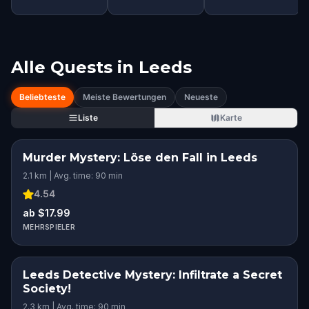
Alle Quests in
Leeds
Beliebteste
Meiste Bewertungen
Neueste
Liste
Karte
Murder Mystery: Löse den Fall in Leeds
2.1 km | Avg. time: 90 min
4.54
ab $17.99
MEHRSPIELER
Leeds Detective Mystery: Infiltrate a Secret
Society!
2.3 km | Avg. time: 90 min