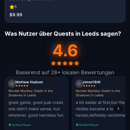
5
$9.99
Was Nutzer über Quests in Leeds sagen?
4.6
Basierend auf 28+ lokalen Bewertungen
Mathew Hudson
simon184t
Murder Mystery: Death in the
Murder Mystery: Death in the
Shadows in Leeds
Shadows in Leeds
great game, good pub crawl.
a bit easier at first,but the
one didn’t make sense, but
riddles became a lot
whatever. good harmless fun.
harder,definitely recommend
Verified Player
Verified Player