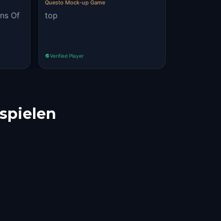
Questo Mock-up Game
ons Of
top
Verified Player
 spielen