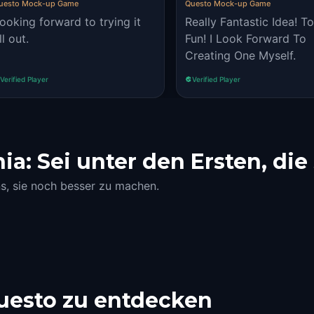
uesto Mock-up Game
Questo Mock-up Game
ooking forward to trying it
Really Fantastic Idea! T
ll out.
Fun! I Look Forward To
Creating One Myself.
Verified Player
Verified Player
a: Sei unter den Ersten, die
ns, sie noch besser zu machen.
uesto zu entdecken