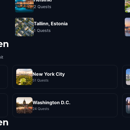
2
Quests
Tallinn, Estonia
1
Quests
en
it
New York City
51 Quests
Washington D.C.
24 Quests
en