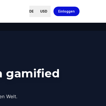
DE
USD
Einloggen
n gamified
en Welt.