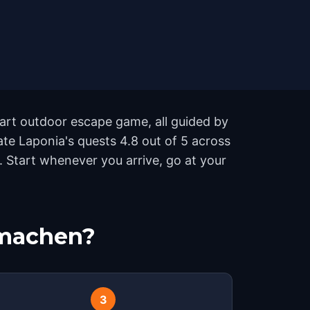
 part outdoor escape game, all guided by
te Laponia's quests 4.8 out of 5 across
 Start whenever you arrive, go at your
tmachen?
3