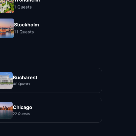
1
Quests
Stockholm
11
Quests
Bucharest
48 Quests
Chicago
22 Quests