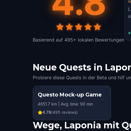
4.8
Q
L
a
Basierend auf 495+ lokalen Bewertungen
Neue Quests in Laponi
Probiere diese Quests in der Beta und hilf u
Questo Mock-up Game
4651.7 km | Avg. time: 90 min
4.78
(
495
reviews)
Wege, Laponia mit Q