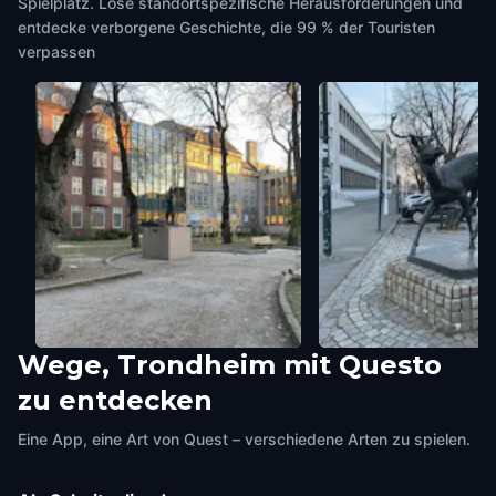
Spielplatz. Löse standortspezifische Herausforderungen und
entdecke verborgene Geschichte, die 99 % der Touristen
verpassen
Wege, Trondheim mit Questo
Stiftsgården Courtyard
Wild Sculpture
zu entdecken
Trondheim
,
Norway
Trondheim
,
Norway
Eine App, eine Art von Quest – verschiedene Arten zu spielen.