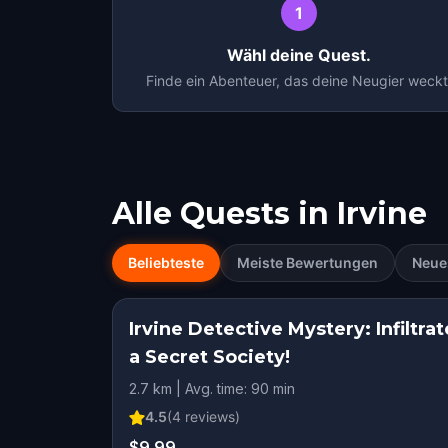
1
Wähl deine Quest.
Finde ein Abenteuer, das deine Neugier weckt
Alle Quests in
Irvine
Beliebteste
Meiste Bewertungen
Neue
Irvine Detective Mystery: Infiltrat
a Secret Society!
2.7 km | Avg. time: 90 min
4.5
(
4
reviews)
$9.99