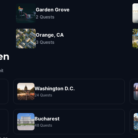
Garden Grove
2
Quests
Orange, CA
3
Quests
en
it
Washington D.C.
24 Quests
Bucharest
48 Quests