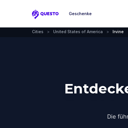
Geschenke
Questo
Cities
>
United States of America
>
Irvine
Entdecke
Die füh