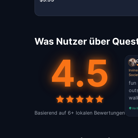
Was Nutzer über Quest
4.5
Irvine
Socie
fun 
out
wal
Veri
Basierend auf 6+ lokalen Bewertungen