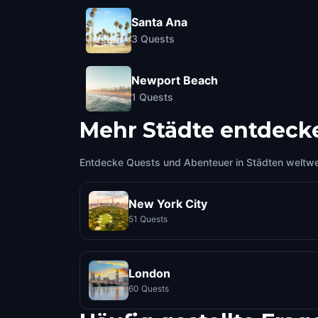
Santa Ana
3
Quests
Newport Beach
1
Quests
Mehr Städte entdeck
Entdecke Quests und Abenteuer in Städten weltwe
New York City
51 Quests
London
60 Quests