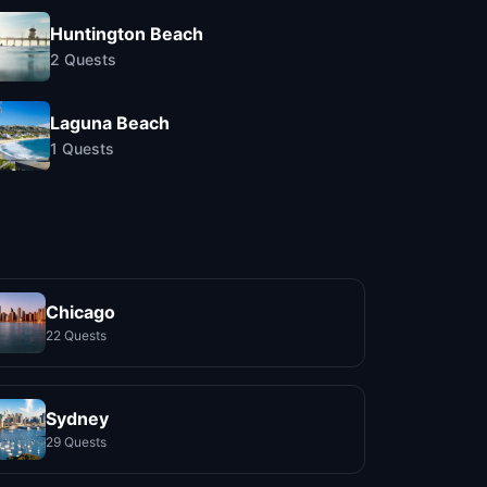
Huntington Beach
2
Quests
Laguna Beach
1
Quests
Chicago
22 Quests
Sydney
29 Quests