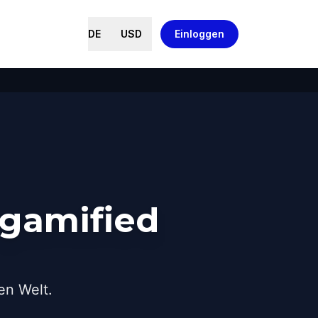
DE
USD
Einloggen
 gamified
en Welt.