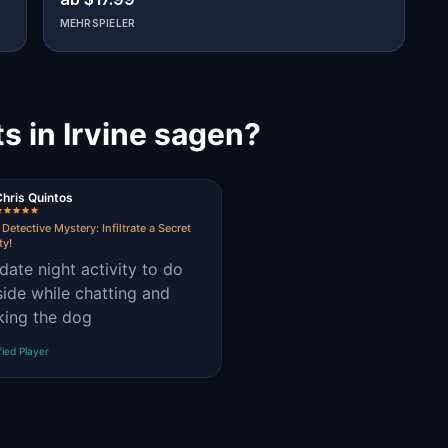
MEHRSPIELER
s in Irvine sagen?
Chris Quintos
 Detective Mystery: Infiltrate a Secret
ty!
date night activity to do
side while chatting and
king the dog
fied Player