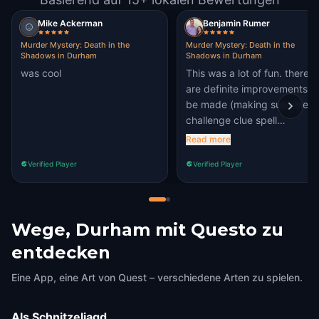
Mike Ackerman
Benjamin Rumer
Murder Mystery: Death in the
Murder Mystery: Death in the
Shadows in Durham
Shadows in Durham
was cool
This was a lot of fun. there
are definite improvements t
be made (making sure the
challenge clue spell
something, for example). Bu
Read more
overall, this was a blast!
Verified Player
Verified Player
Wege, Durham mit Questo zu
entdecken
Eine App, eine Art von Quest – verschiedene Arten zu spielen.
Als Schnitzeljagd