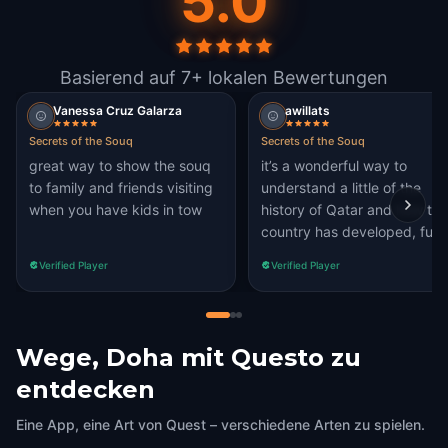
5.0
Basierend auf 7+ lokalen Bewertungen
Vanessa Cruz Galarza
awillats
Secrets of the Souq
Secrets of the Souq
great way to show the souq
it’s a wonderful way to
to family and friends visiting
understand a little of the
when you have kids in tow
history of Qatar and how the
country has developed, fun
and interactive its a great
Verified Player
Verified Player
game for all the family! five
stars 👍🏻
Wege, Doha mit Questo zu
entdecken
Eine App, eine Art von Quest – verschiedene Arten zu spielen.