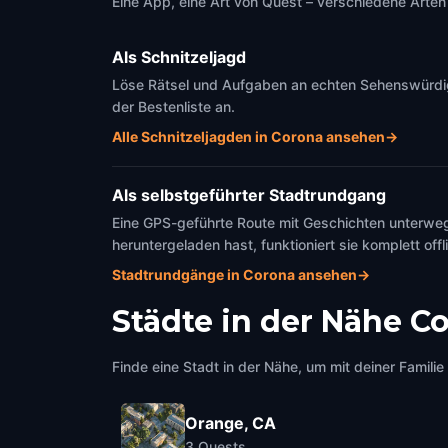
Eine App, eine Art von Quest – verschiedene Arten 
Als Schnitzeljagd
Löse Rätsel und Aufgaben an echten Sehenswürdigke
der Bestenliste an.
Alle Schnitzeljagden in Corona ansehen
→
Als selbstgeführter Stadtrundgang
Eine GPS-geführte Route mit Geschichten unterweg
heruntergeladen hast, funktioniert sie komplett offl
Stadtrundgänge in Corona ansehen
→
Städte in der Nähe
Co
Finde eine Stadt in der Nähe, um mit deiner Famili
Orange, CA
3
Quests