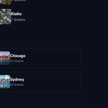
Rialto
1
Quests
Chicago
22 Quests
Sydney
29 Quests