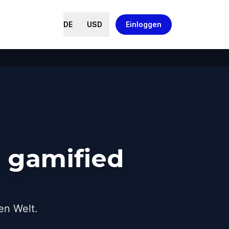
DE
USD
Einloggen
 gamified
en Welt.