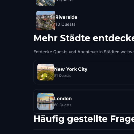
Riverside
10
Quests
Mehr Städte entdeck
Entdecke Quests und Abenteuer in Städten weltwe
New York City
51 Quests
London
60 Quests
Häufig gestellte Frag