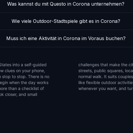
Was kannst du mit Questo in Corona unternehmen?
Wie viele Outdoor-Stadtspiele gibt es in Corona?
Muss ich eine Aktivität in Corona im Voraus buchen?
tates into a self-guided
 the game to notice side
low clues on your phone,
that are easy to miss on a
 stop to stop. There is no
ends, and solo explorers who
 begin when the day works
et of walking games, pause
ore than a checklist of
whenever you want, and turn 
ok closer, and small