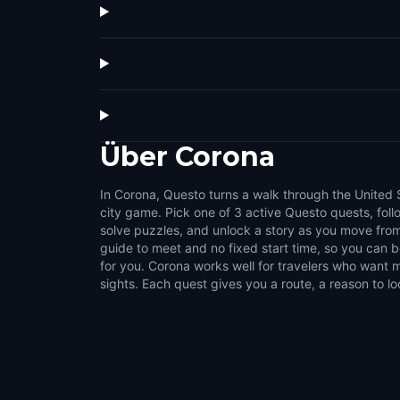
Über
Corona
In Corona, Questo turns a walk through the United S
challenges that make the city feel interactive. Use
city game. Pick one of 3 active Questo quests, fol
streets, public squares, local stories, and the details 
solve puzzles, and unlock a story as you move from
normal walk. It suits couples, families, groups of fri
guide to meet and no fixed start time, so you can
like flexible outdoor activities. Choose a compact s
for you. Corona works well for travelers who want m
sights. Each quest gives you a route, a reason to lo