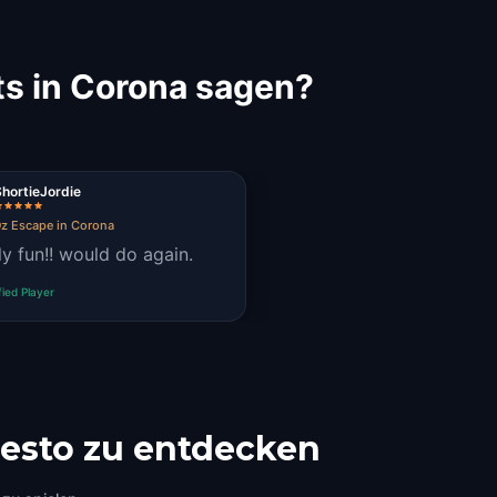
s in Corona sagen?
ShortieJordie
z Escape in Corona
ly fun!! would do again.
fied Player
esto zu entdecken