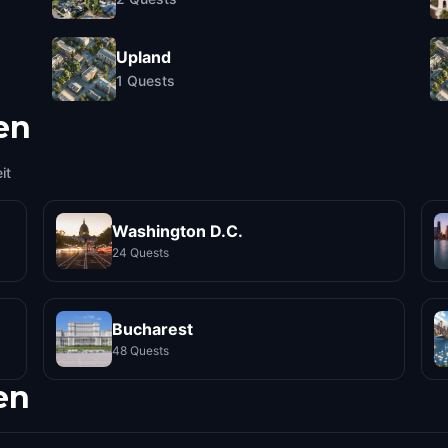
Upland
1
Quests
en
it
Washington D.C.
24 Quests
Bucharest
48 Quests
en