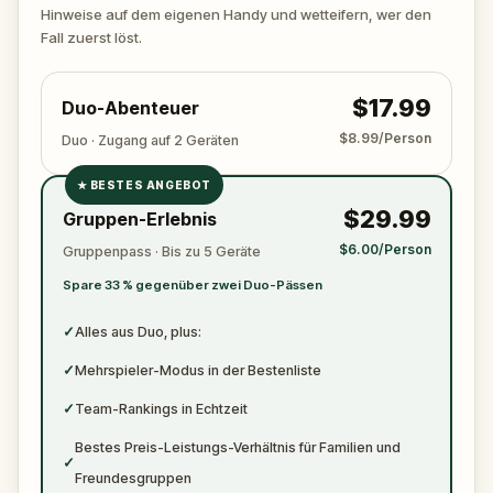
zuschlägt. Halte deinen Stift und dein Papier
Hinweise auf dem eigenen Handy und wetteifern, wer den
bereit, um alle wichtigen Beweise zu notieren.
Fall zuerst löst.
$17.99
Duo-Abenteuer
$8.99/Person
Duo · Zugang auf 2 Geräten
★
BESTES ANGEBOT
✓
$29.99
Gruppen-Erlebnis
✓
$6.00/Person
Gruppenpass · Bis zu 5 Geräte
✓
Spare 33 % gegenüber zwei Duo-Pässen
✓
✓
Alles aus Duo, plus:
✓
Mehrspieler-Modus in der Bestenliste
✓
Team-Rankings in Echtzeit
Bestes Preis-Leistungs-Verhältnis für Familien und
✓
Freundesgruppen