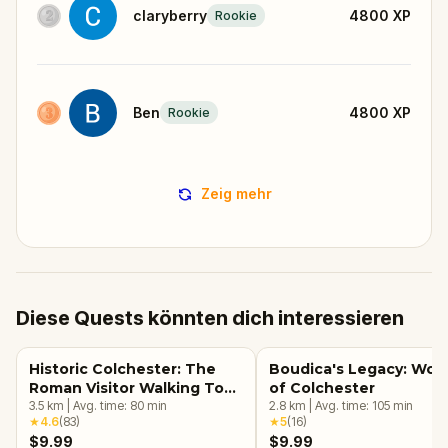
claryberry
4800
XP
Rookie
Ben
4800
XP
Rookie
Zeig mehr
Diese Quests könnten dich interessieren
Historic Colchester: The
Boudica's Legacy: Wo
Roman Visitor Walking Tour
of Colchester
& Escape Game
3.5
km
|
Avg. time:
80
min
2.8
km
|
Avg. time:
105
min
★
4.6
(
83
)
★
5
(
16
)
$9.99
$9.99