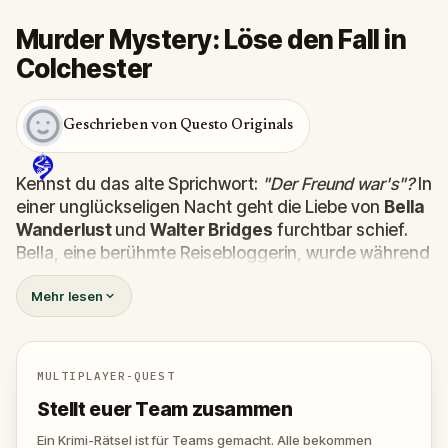
Murder Mystery: Löse den Fall in
Colchester
Geschrieben von Questo Originals
Kennst du das alte Sprichwort:
"Der Freund war's"?
In
einer unglückseligen Nacht geht die Liebe von
Bella
Wanderlust
und
Walter Bridges
furchtbar schief.
Bella, eine berühmte Reisebloggerin, wurde während
einer Geistertour, die von dem theatralischen
Percy
Mehr lesen
Shadows
geleitet wurde,
tot
aufgefunden. Jetzt
liegt es an dir, die Wahrheit herauszufinden.
War es Walter, der besessene Freund? Percy, der
Geisterführer mit dem Gespür für Dramatik? Oder
MULTIPLAYER-QUEST
versteckt sich jemand anderes in den Schatten?
Stellt euer Team zusammen
🔎 S
ammle Hinweise, verhöre Verdächtige und
entlarve den wahren Mörder, bevor er wieder
Ein Krimi-Rätsel ist für Teams gemacht. Alle bekommen