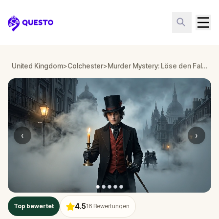
Questo
United Kingdom
>
Colchester
>
Murder Mystery: Löse den Fall in Colchester
‹
›
4.5
Top bewertet
16
Bewertungen