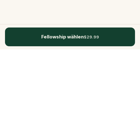
Fellowship wählen
$29.99
Questo
In einer zunehmend digitalen Welt
bringt dich Questo zurück ins echte
Leben. Unsere Quests laden dich ein,
rauszugehen, Menschen zu begegnen