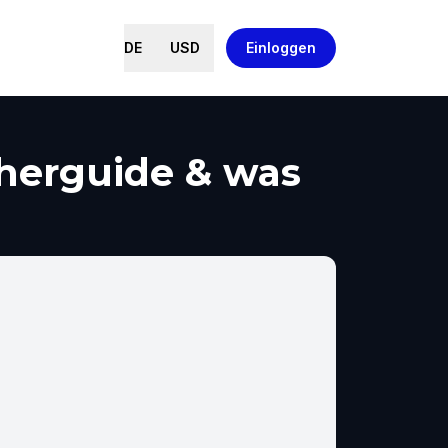
DE
USD
Einloggen
herguide & was