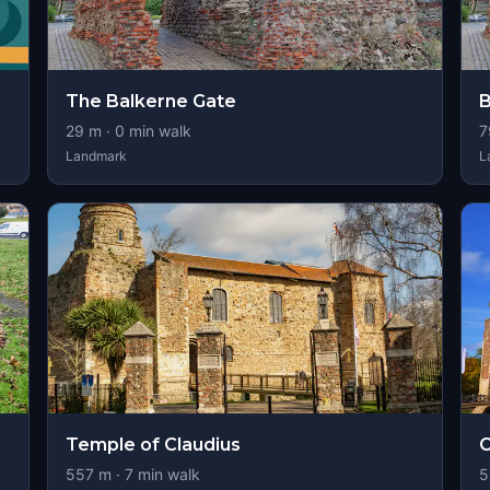
The Balkerne Gate
B
29
m ·
0
min walk
7
Landmark
L
Temple of Claudius
C
557
m ·
7
min walk
5