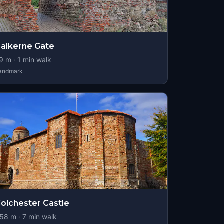
alkerne Gate
9
m ·
1
min walk
andmark
olchester Castle
58
m ·
7
min walk