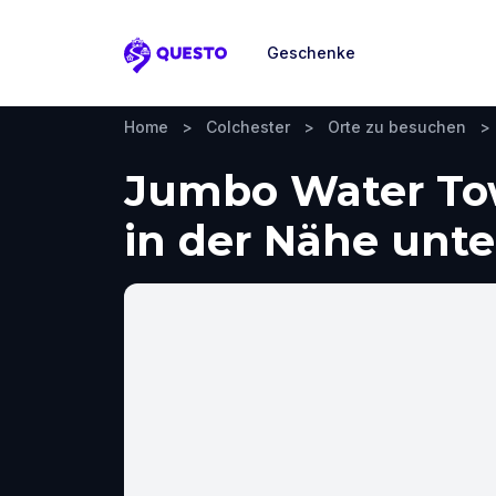
Geschenke
Questo
Home
>
Colchester
>
Orte zu besuchen
>
Jumbo Water Tow
in der Nähe un