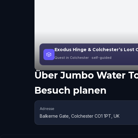
Exodus Hinge & Colchester’s Lost 
🎲
Quest in Colchester
· self-guided
Über
Jumbo Water T
Besuch planen
Adresse
Balkerne Gate, Colchester CO1 1PT, UK