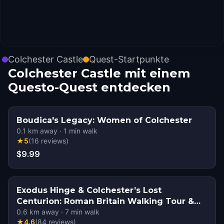
Colchester Castle
Quest-Startpunkte
Colchester Castle mit einem
Questo-Quest entdecken
Boudica's Legacy: Women of Colchester
0.1
km away
·
1
min walk
★
5
(
16
reviews
)
$9.99
Exodus Hinge & Colchester’s Lost
Centurion: Roman Britain Walking Tour &
Escape Game
0.6
km away
·
7
min walk
★
4.6
(
84
reviews
)