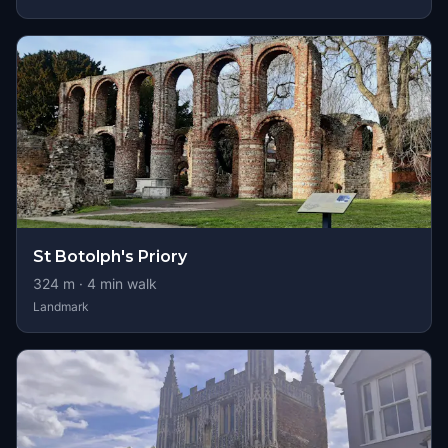
St Botolph's Priory
324
m ·
4
min walk
Landmark