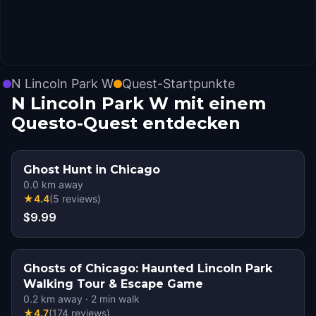
N Lincoln Park W
Quest-Startpunkte
N Lincoln Park W mit einem
Questo-Quest entdecken
Ghost Hunt in Chicago
0.0
km away
★
4.4
(
5
reviews
)
$9.99
Ghosts of Chicago: Haunted Lincoln Park
Walking Tour & Escape Game
0.2
km away
·
2
min walk
★
4.7
(
174
reviews
)