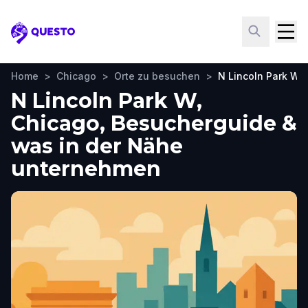
Questo
Home
>
Chicago
>
Orte zu besuchen
>
N Lincoln Park W
N Lincoln Park W,
Chicago, Besucherguide &
was in der Nähe
unternehmen