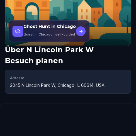
Ghost Hunt in Chicago
🎲
→
Quest in Chicago
· self-guided
Über
N Lincoln Park W
Besuch planen
Adresse
2045 N Lincoln Park W, Chicago, IL 60614, USA