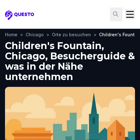
Questo
Home
>
Chicago
>
Orte zu besuchen
>
Children's Fountai
Children's Fountain,
Chicago, Besucherguide &
was in der Nähe
unternehmen