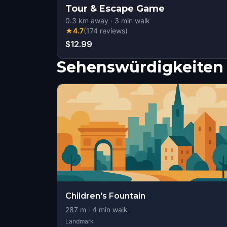
Tour & Escape Game
0.3
km away
·
3
min walk
★
4.7
(
174
reviews
)
$12.99
Sehenswürdigkeiten 
Children's Fountain
287
m ·
4
min walk
Landmark