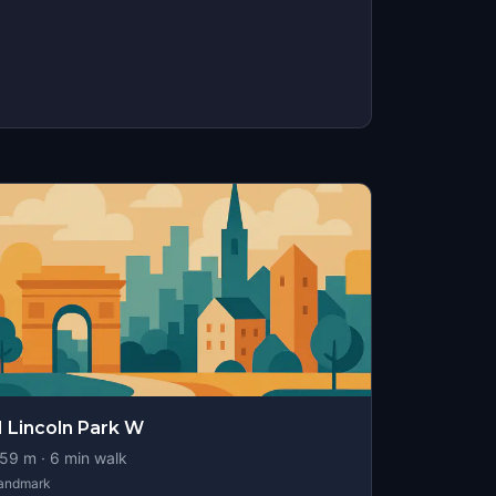
 Lincoln Park W
59
m ·
6
min walk
andmark