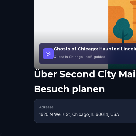
Ghosts of Chicago: Haunted Lincol
🎲
Quest in Chicago
· self-guided
Über
Second City Mai
Besuch planen
Adresse
1620 N Wells St, Chicago, IL 60614, USA