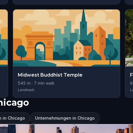
Midwest Buddhist Temple
F
545
m ·
7
min walk
6
Landmark
L
hicago
 in Chicago
Unternehmungen in Chicago