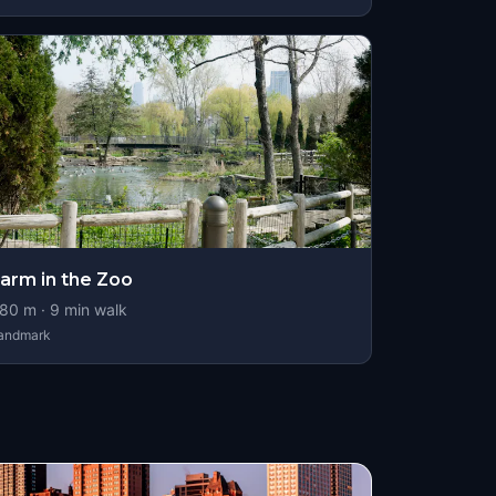
arm in the Zoo
80
m ·
9
min walk
andmark