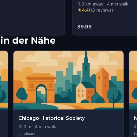
0.3
km away
·
4
min walk
★
4.4
(
10
reviews
)
$9.99
in der Nähe
Chicago Historical Society
N
323
m ·
4
min walk
4
Landmark
L