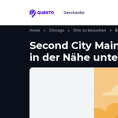
Geschenke
Questo
Home
>
Chicago
>
Orte zu besuchen
>
S
Second City Mai
in der Nähe un