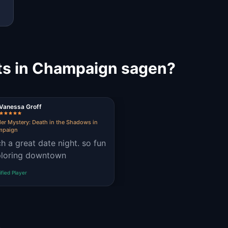
ts in Champaign sagen?
Vanessa Groff
er Mystery: Death in the Shadows in
mpaign
h a great date night. so fun
loring downtown
ified Player