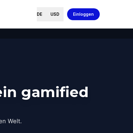
DE
USD
Einloggen
in gamified
en Welt.