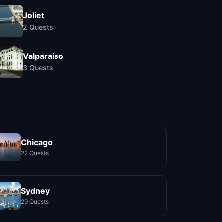
Joliet
2
Quests
Valparaiso
3
Quests
Chicago
22 Quests
Sydney
29 Quests