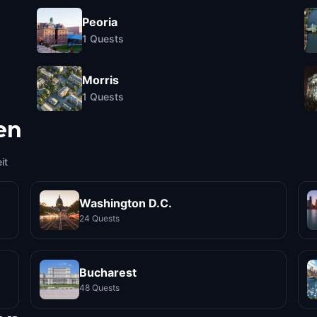
Peoria
1
Quests
Morris
1
Quests
en
it
Washington D.C.
24 Quests
Bucharest
48 Quests