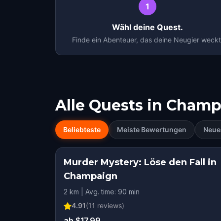
1
Wähl deine Quest.
Finde ein Abenteuer, das deine Neugier weckt
Alle Quests in
Champ
Beliebteste
Meiste Bewertungen
Neue
Murder Mystery: Löse den Fall in
Champaign
2 km | Avg. time: 90 min
4.91
(
11
reviews)
ab $17.99