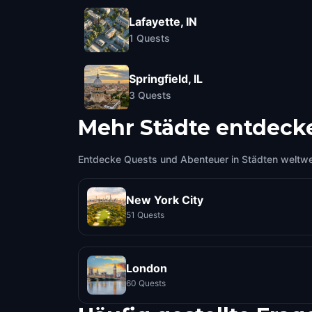
Lafayette, IN
1
Quests
Springfield, IL
3
Quests
Mehr Städte entdeck
Entdecke Quests und Abenteuer in Städten weltwe
New York City
51 Quests
London
60 Quests