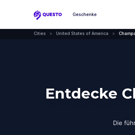
Geschenke
Questo
Cities
>
United States of America
>
Champa
Entdecke C
Die füh