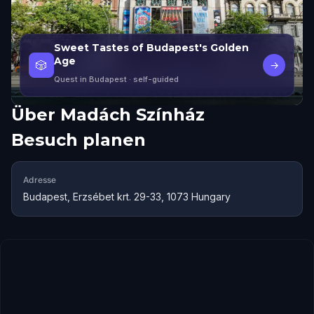
Sweet Tastes of Budapest's Golden
Age
🎲
→
Quest in Budapest
· self-guided
Über
Madách Színház
Besuch planen
Adresse
Budapest, Erzsébet krt. 29-33, 1073 Hungary