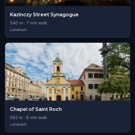
Kazinczy Street Synagogue
540
m ·
7
min walk
Landmark
Chapel of Saint Roch
582
m ·
8
min walk
Landmark