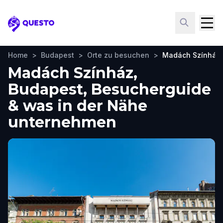
Questo
Home
>
Budapest
>
Orte zu besuchen
>
Madách Színház
Madách Színház,
Budapest, Besucherguide
& was in der Nähe
unternehmen