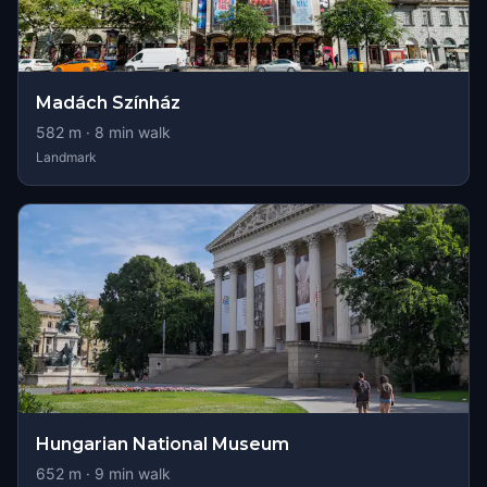
Madách Színház
582
m ·
8
min walk
Landmark
Hungarian National Museum
652
m ·
9
min walk