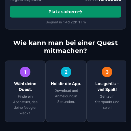
Platz sichern
Beginnt in
14d
22
h
11
m
Wie kann man bei einer Quest
mitmachen?
1
2
3
Wähl deine
Hol dir die App.
Los geht's –
Quest.
viel Spaß!
Download und
Anmeldung in
Finde ein
Geh zum
Sekunden.
Abenteuer, das
Startpunkt und
deine Neugier
spiel!
weckt.