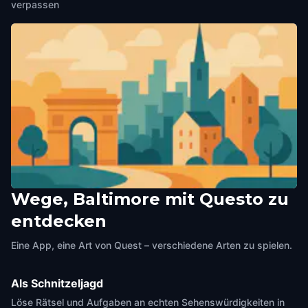
verpassen
Wege, Baltimore mit Questo zu
Luann Carra Gallery
entdecken
Baltimore
,
United States of America
Eine App, eine Art von Quest – verschiedene Arten zu spielen.
Als Schnitzeljagd
Löse Rätsel und Aufgaben an echten Sehenswürdigkeiten in