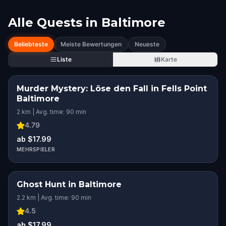
Alle Quests in
Baltimore
Beliebteste
Meiste Bewertungen
Neueste
Liste
Karte
Murder Mystery: Löse den Fall in Fells Point
Baltimore
2 km | Avg. time: 90 min
4.79
ab $17.99
MEHRSPIELER
Ghost Hunt in Baltimore
2.2 km | Avg. time: 90 min
4.5
ab $17.99