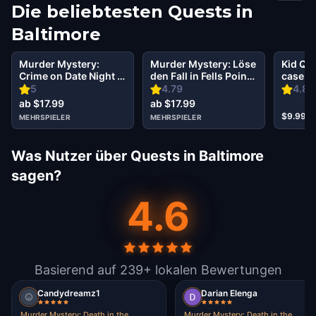
Die beliebtesten Quests in
Baltimore
Murder Mystery:
Murder Mystery: Löse
Kid Que
Crime on Date Night in
den Fall in Fells Point
case of
Fells Point, Baltimore
Baltimore
senses
5
4.79
4.83
ab $17.99
ab $17.99
$9.99
MEHRSPIELER
MEHRSPIELER
Was Nutzer über Quests in Baltimore
sagen?
4.6
Basierend auf 239+ lokalen Bewertungen
Candydreamz1
Darian Elenga
Murder Mystery: Death in the
Murder Mystery: Death in the