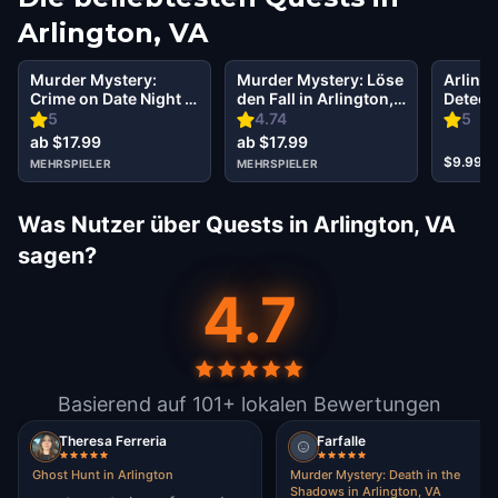
Arlington, VA
Murder Mystery:
Murder Mystery: Löse
Arling
Crime on Date Night in
den Fall in Arlington,
Detect
Ballston, Arlington,
VA
Infiltra
5
4.74
5
VA
Society
ab $17.99
ab $17.99
$9.99
MEHRSPIELER
MEHRSPIELER
Was Nutzer über Quests in Arlington, VA
sagen?
4.7
Basierend auf 101+ lokalen Bewertungen
Theresa Ferreria
Farfalle
Ghost Hunt in Arlington
Murder Mystery: Death in the
Shadows in Arlington, VA