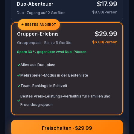
$17.99
Duo-Abenteuer
movements before they disappear for good.
$8.99/Person
Duo · Zugang auf 2 Geräten
Bring your sharpest instincts—and your pen and
paper.
In 90 minutes, the trail will go cold.
★
BESTES ANGEBOT
✓
Love was the reason you came. Justice is why
$29.99
Gruppen-Erlebnis
you stay.
✓
$6.00/Person
Gruppenpass · Bis zu 5 Geräte
✓
Spare 33 % gegenüber zwei Duo-Pässen
✓
✓
Alles aus Duo, plus:
✓
Mehrspieler-Modus in der Bestenliste
✓
Team-Rankings in Echtzeit
Bestes Preis-Leistungs-Verhältnis für Familien und
✓
Freundesgruppen
Freischalten · $29.99