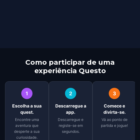
Como participar de uma
experiência Questo
1
2
3
Escolha a sua
Descarregue a
Comece e
quest.
app.
divirta-se.
Encontre uma
Descarregue e
Vá ao ponto de
aventura que
registe-se em
partida e jogue!
desperte a sua
segundos.
curiosidade.