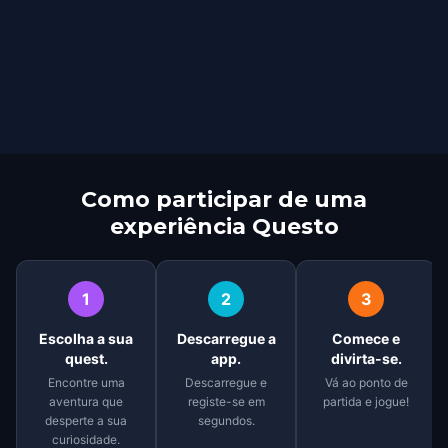
Como participar de uma
experiência Questo
1
2
3
Escolha a sua
Descarregue a
Comece e
quest.
app.
divirta-se.
Encontre uma
Descarregue e
Vá ao ponto de
aventura que
registe-se em
partida e jogue!
desperte a sua
segundos.
curiosidade.