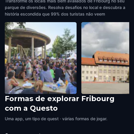
Transforme os locais mais bem avaliados de Fribourg no seu
parque de diversões. Resolva desafios no local e descubra a
história escondida que 99% dos turistas não veem
Formas de explorar Fribourg
Pl. Georges-Python
Kollegium Sankt Michae
com a Questo
Fribourg
,
Switzerland
Fribourg
,
Switzerland
Uma app, um tipo de quest · várias formas de jogar.