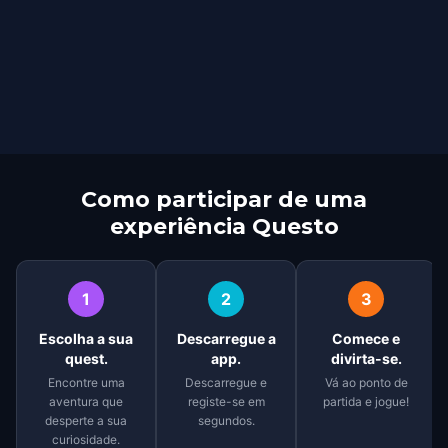
Como participar de uma
experiência Questo
1
2
3
Escolha a sua
Descarregue a
Comece e
quest.
app.
divirta-se.
Encontre uma
Descarregue e
Vá ao ponto de
aventura que
registe-se em
partida e jogue!
desperte a sua
segundos.
curiosidade.