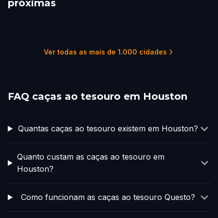
próximas
Pearland
Sugar Land
The Woodlands
Galveston
Beaumont
College Station
1 percursos
2 percursos
4 percursos
3 percursos
1 percursos
2 percursos
Ver todas as mais de 1.000 cidades
FAQ caças ao tesouro em Houston
Quantas caças ao tesouro existem em Houston?
Quanto custam as caças ao tesouro em
Houston?
Como funcionam as caças ao tesouro Questo?