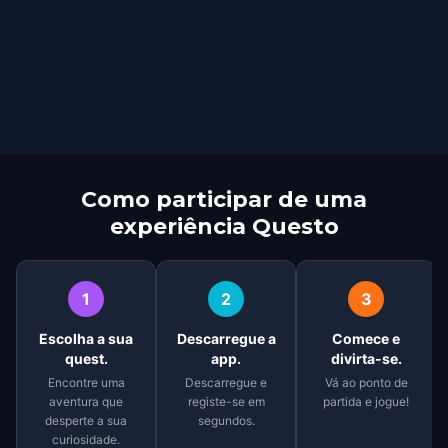
Como participar de uma
experiência Questo
1
2
3
Escolha a sua
Descarregue a
Comece e
quest.
app.
divirta-se.
Encontre uma
Descarregue e
Vá ao ponto de
aventura que
registe-se em
partida e jogue!
desperte a sua
segundos.
curiosidade.