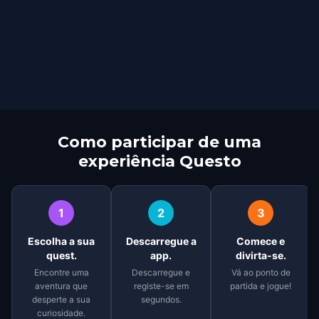
Como participar de uma
experiência Questo
1
2
3
Escolha a sua
Descarregue a
Comece e
quest.
app.
divirta-se.
Encontre uma
Descarregue e
Vá ao ponto de
aventura que
registe-se em
partida e jogue!
desperte a sua
segundos.
curiosidade.