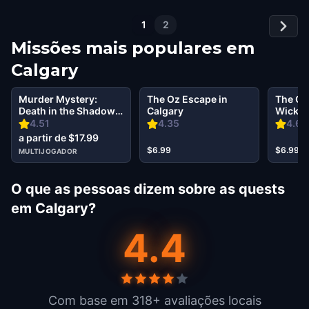
1
2
Missões mais populares em
Calgary
Murder Mystery:
The Oz Escape in
The Oz
Death in the Shadows
Calgary
Wicked 
in Calgary
Calgar
4.51
4.35
4.69
a partir de $17.99
$6.99
$6.99
MULTIJOGADOR
O que as pessoas dizem sobre as quests
em Calgary?
4.4
Com base em 318+ avaliações locais