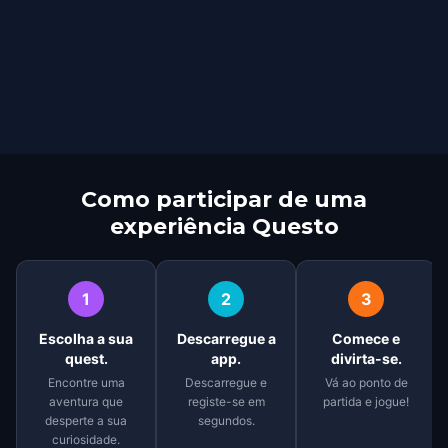
Como participar de uma
experiência Questo
1
2
3
Escolha a sua
Descarregue a
Comece e
quest.
app.
divirta-se.
Encontre uma
Descarregue e
Vá ao ponto de
aventura que
registe-se em
partida e jogue!
desperte a sua
segundos.
curiosidade.