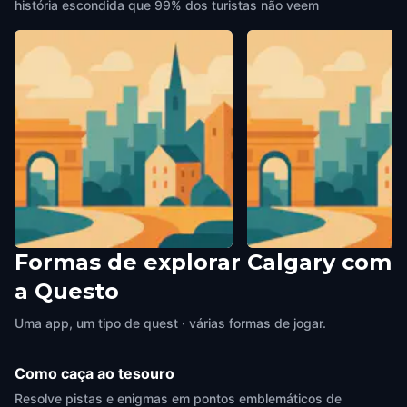
história escondida que 99% dos turistas não veem
Formas de explorar Calgary com
Jack Long Park
Mountie Statue at Fort 
a Questo
Calgary
,
Canada
Calgary
,
Canada
Uma app, um tipo de quest · várias formas de jogar.
Como caça ao tesouro
Resolve pistas e enigmas em pontos emblemáticos de